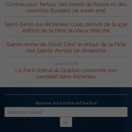
Contrecoeur: Retour des Virées du fleuve et des
navettes fluviales ce week-end
Saint-Denis-sur-Richelieu: Coup d’envoi de la 43e
édition de la Fête du Vieux-Marché
Sainte-Anne-de-Sorel: C’est le retour de la Fête
des Sainte-Annois ce dimanche
4 août 2026
Le Parti libéral du Québec présente son
candidat dans Richelieu
Abonne-toi à notre infolettre