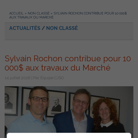
ACCUEIL
»
NON CLASSÉ
»
SYLVAIN ROCHON CONTRIBUE POUR 10 000$
AUX TRAVAUX DU MARCHÉ
ACTUALITÉS
/
NON CLASSÉ
Sylvain Rochon contribue pour 10
000$ aux travaux du Marché
14 juillet 2016 | Par Équipe CJSO