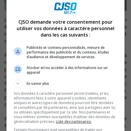
Le député de Richelieu annonce une contribution
CJSO demande votre consentement pour
financière, au montant de 10 000 $, pour le projet de
utiliser vos données à caractère personnel
rénovation de la salle de spectacles Georges-Codling et
dans les cas suivants :
du 28, rue du Roi dont les travaux débuteront sous peu.
Publicités et contenu personnalisés, mesure de
performance des publicités et du contenu, études
Par voie de communiqué, Azimut diffusion tient à
d’audience et développement de services
remercier le député Sylvain Rochon pour cette
Stocker et/ou accéder à des informations sur un
participation, qui fait de lui «un des partenaires majeurs
appareil
qui ont permis de réaliser le projet. Le député de
Richelieu a toujours soutenu le secteur culturel avec
En savoir plus
force et conviction, cette annonce vient une fois de plus,
Vos données à caractère personnel seront traitées, et les
prouver l’importance que Sylvain Rochon accorde aux
informations liées à votre appareil (cookies, identifiants
uniques et autres types de données) pourront être stockées
organismes du milieu».
et consultées par 66 partenaires, ainsi que partagées avec lui,
ou utilisées spécifiquement par ce site. Nos partenaires et
nous-mêmes sommes susceptibles d'utiliser des données de
Pour sa part, le président d’Azimut diffusion, monsieur
géolocalisation précises.
Liste des partenaires.
Marc Vigneault, se dit très heureux de ce partenariat.
Certains fournisseurs sont susceptibles de traiter vos