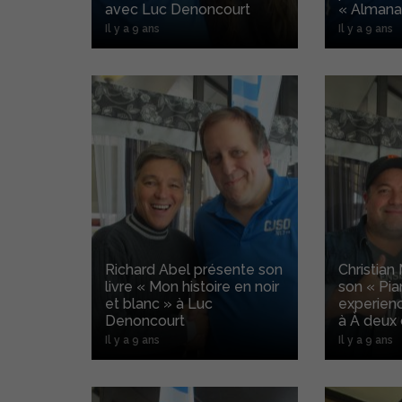
avec Luc Denoncourt
« Almana
Il y a 9 ans
Il y a 9 ans
Richard Abel présente son
Christian
livre « Mon histoire en noir
son « Pi
et blanc » à Luc
experien
Denoncourt
à À deux 
Il y a 9 ans
Il y a 9 ans