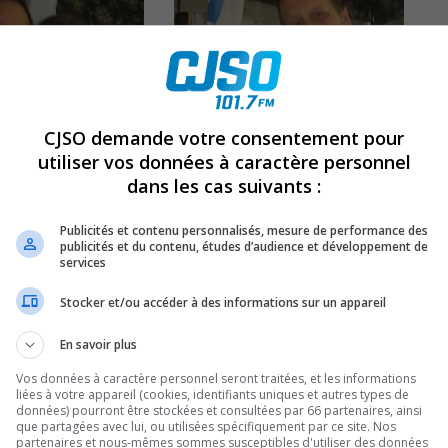
CJSO demande votre consentement pour
utiliser vos données à caractère personnel
it Dominique
David Jalbert jase de son
dans les cas suivants :
qui parle de son
disque 5 avec Luc
e coeur gros »
Denoncourt
Publicités et contenu personnalisés, mesure de performance des
Il y a 9 ans
publicités et du contenu, études d’audience et développement de
services
Stocker et/ou accéder à des informations sur un appareil
En savoir plus
Vos données à caractère personnel seront traitées, et les informations
liées à votre appareil (cookies, identifiants uniques et autres types de
données) pourront être stockées et consultées par 66 partenaires, ainsi
que partagées avec lui, ou utilisées spécifiquement par ce site. Nos
partenaires et nous-mêmes sommes susceptibles d'utiliser des données