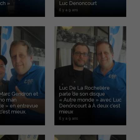
ch »
Luc Denoncourt
Il y a 9 ans
Luc De La Rochelière
 Marc Gendron et
parle de son disque
ano man
« Autre monde » avec Luc
ce » en entrevue
Denoncourt à À deux c’est
c’est mieux.
mieux
Il y a 9 ans