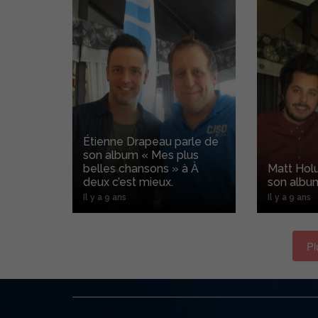
Étienne Drapeau parle de
son album « Mes plus
belles chansons » à À
Matt Hol
deux c’est mieux.
son album
Il y a 9 ans
Il y a 9 ans
Pl