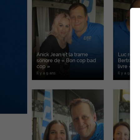
Anick Jean et la trame
Luc reço
sonore de « Bon cop bad
Bertrand 
cop »
livre « L
Il y a 9 ans
Il y a 9 ans