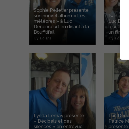
Sophie Pelletier présente
son nouvel album « Les
Isabelle B
météores » à Luc
Luc Brill
Denoncourt en dînant à la
leur alb
Boufftifail
un film »
Il y a 9 ans
Il y a 9 ans
Lynda Lemay présente
Luc Deno
« Décibels et des
Patrice M
silences » en entrevue
présente