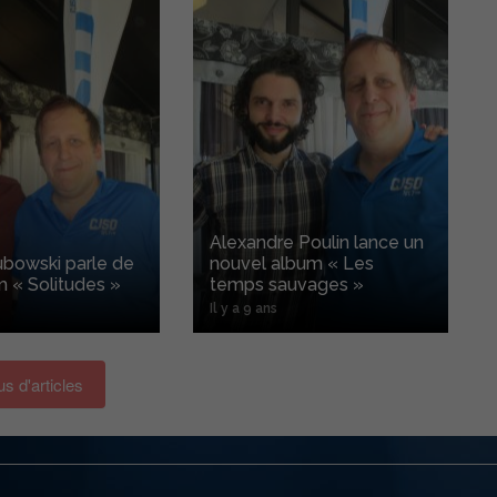
Alexandre Poulin lance un
ubowski parle de
nouvel album « Les
 « Solitudes »
temps sauvages »
Il y a 9 ans
us d'articles