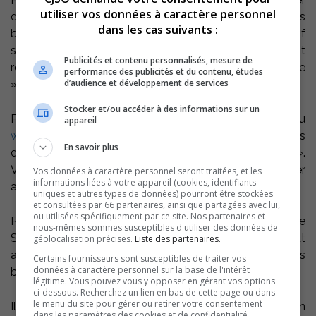
utiliser vos données à caractère personnel
des individus, des entreprises et des organisations sans
dans les cas suivants :
but lucratif ayant des idées qui auront un impact positif
sur les collectivités et le Regroupement pourrait
Publicités et contenu personnalisés, mesure de
remporter une bourse dans la catégorie « art et culture
performance des publicités et du contenu, études
d’audience et développement de services
».
Stocker et/ou accéder à des informations sur un
Pour voter, vous devez vous inscrire au
appareil
www.icicestmieux.com
et trouver le projet de Saint-Ours
En savoir plus
dans les catégories « art et culture » et « 25 000$ ».
Vous avez jusqu’au 31 décembre prochain pour voter
Vos données à caractère personnel seront traitées, et les
informations liées à votre appareil (cookies, identifiants
aussi souvent que vous le désirez.
uniques et autres types de données) pourront être stockées
et consultées par 66 partenaires, ainsi que partagées avec lui,
ou utilisées spécifiquement par ce site. Nos partenaires et
Rappelons que le Regroupement littéraire jeunesse de
nous-mêmes sommes susceptibles d'utiliser des données de
Saint-Ours permet aux enfants de 6 à 18 ans de partout
géolocalisation précises.
Liste des partenaires.
au Québec d’écrire leur prose, leur poésie et même leurs
Certains fournisseurs sont susceptibles de traiter vos
données à caractère personnel sur la base de l'intérêt
bandes dessinées et de les présenter au public.
légitime. Vous pouvez vous y opposer en gérant vos options
ci-dessous. Recherchez un lien en bas de cette page ou dans
le menu du site pour gérer ou retirer votre consentement
Il a été lauréat des Grands Prix de la ruralité 2010 en
dans les paramètres des cookies et de confidentialité.