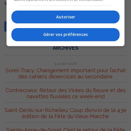
septembre dernier.
Autoriser
Retour
Gérer vos préférences
ARCHIVES
5 août 2026
Sorel-Tracy: Changement important pour l’achat
des cahiers d’exercices au secondaire
Contrecoeur: Retour des Virées du fleuve et des
navettes fluviales ce week-end
Saint-Denis-sur-Richelieu: Coup d’envoi de la 43e
édition de la Fête du Vieux-Marché
Sainte-Anne-de-Sorel: C’est le retour de la Fête