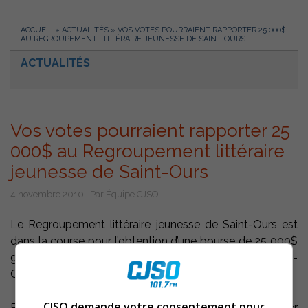
ACCUEIL
»
ACTUALITÉS
»
VOS VOTES POURRAIENT RAPPORTER 25 000$
AU REGROUPEMENT LITTÉRAIRE JEUNESSE DE SAINT-OURS
ACTUALITÉS
Vos votes pourraient rapporter 25
000$ au Regroupement littéraire
jeunesse de Saint-Ours
4 novembre 2010 | Par Équipe CJSO
Le Regroupement littéraire jeunesse de Saint-Ours est
dans la course pour l’obtention d’une bourse de 25 000$
grâce au concours « Ici c’est mieux », organisé par Pepsi-
Cola.
CJSO demande votre consentement pour
Pepsi attribue plus d’un million de dollars pour financer