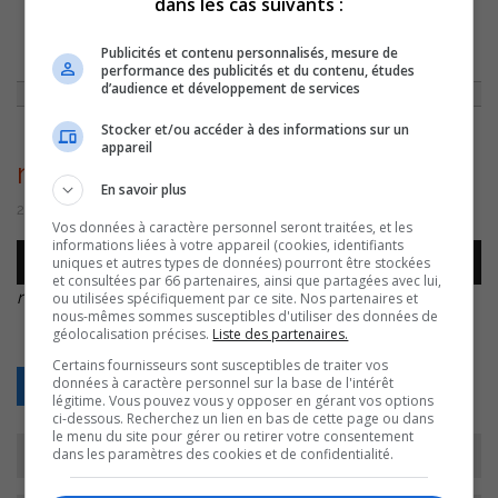
dans les cas suivants :
ACCUEIL
»
ENTREVUES
»
VINO AGRO MUSICAL
»
RACHEL-DOYON-
Publicités et contenu personnalisés, mesure de
VINOAGRO-MUSICAL
performance des publicités et du contenu, études
d’audience et développement de services
Stocker et/ou accéder à des informations sur un
appareil
rachel-doyon-vinoagro-musical
En savoir plus
20 septembre 2016 | Par Équipe CJSO
Vos données à caractère personnel seront traitées, et les
informations liées à votre appareil (cookies, identifiants
Lecteur
uniques et autres types de données) pourront être stockées
00:00
00:00
audio
et consultées par 66 partenaires, ainsi que partagées avec lui,
rachel-doyon-vinoagro-musical
.
ou utilisées spécifiquement par ce site. Nos partenaires et
nous-mêmes sommes susceptibles d'utiliser des données de
géolocalisation précises.
Liste des partenaires.
Certains fournisseurs sont susceptibles de traiter vos
données à caractère personnel sur la base de l'intérêt
Retour
légitime. Vous pouvez vous y opposer en gérant vos options
ci-dessous. Recherchez un lien en bas de cette page ou dans
le menu du site pour gérer ou retirer votre consentement
dans les paramètres des cookies et de confidentialité.