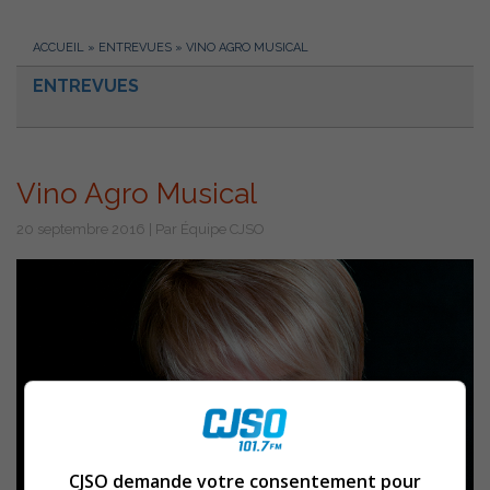
ACCUEIL
»
ENTREVUES
»
VINO AGRO MUSICAL
ENTREVUES
Vino Agro Musical
20 septembre 2016 | Par Équipe CJSO
CJSO demande votre consentement pour