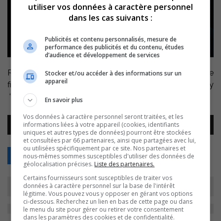
utiliser vos données à caractère personnel
dans les cas suivants :
Publicités et contenu personnalisés, mesure de
performance des publicités et du contenu, études
d’audience et développement de services
Rachel Doyon nous parle d’une délicieuse activité de
Stocker et/ou accéder à des informations sur un
appareil
financement pour la Maison de la Musique Sorel-Tracy
‘Vino Agro Musical’,les 23,24 et 25 septembre 2016.
En savoir plus
Vos données à caractère personnel seront traitées, et les
Lecteur
informations liées à votre appareil (cookies, identifiants
00:00
00:00
audio
uniques et autres types de données) pourront être stockées
et consultées par 66 partenaires, ainsi que partagées avec lui,
ou utilisées spécifiquement par ce site. Nos partenaires et
Retour
nous-mêmes sommes susceptibles d'utiliser des données de
géolocalisation précises.
Liste des partenaires.
Certains fournisseurs sont susceptibles de traiter vos
données à caractère personnel sur la base de l'intérêt
légitime. Vous pouvez vous y opposer en gérant vos options
ci-dessous. Recherchez un lien en bas de cette page ou dans
le menu du site pour gérer ou retirer votre consentement
dans les paramètres des cookies et de confidentialité.