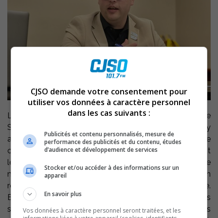
CJSO demande votre consentement pour
utiliser vos données à caractère personnel
dans les cas suivants :
Le préfet de la MRC de Pierre-De Saurel, le maire de
Saint-Joseph-de-Sorel Vincent Deguise, est devenu, il y
Publicités et contenu personnalisés, mesure de
a quelques semaines, vice-président de la Table de
performance des publicités et du contenu, études
d’audience et développement de services
concertation régionale de la Montérégie. L’instance réunit
les élus des MRC et de l’agglomération de Longueuil. Le
Stocker et/ou accéder à des informations sur un
mandat de la Table est de favoriser la concertation
appareil
régionale et le développement harmonieux du territoire.
En savoir plus
Elle exerce ce mandat par la mise en œuvre d’ententes
sectorielles et le soutien à des projets structurants dans
Vos données à caractère personnel seront traitées, et les