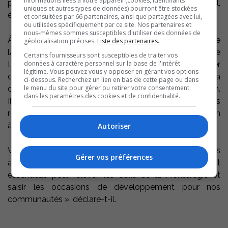
informations liées à votre appareil (cookies, identifiants
plusieurs domaines, dont le développement social,
uniques et autres types de données) pourront être stockées
économique et territorial.
et consultées par 66 partenaires, ainsi que partagées avec lui,
ou utilisées spécifiquement par ce site. Nos partenaires et
nous-mêmes sommes susceptibles d'utiliser des données de
À la suite de l’arrivée d’un nouveau-né dans la famille de
géolocalisation précises.
Liste des partenaires.
la présidente de la Table, Catherine Fournier, mairesse de
Certains fournisseurs sont susceptibles de traiter vos
données à caractère personnel sur la base de l'intérêt
Longueuil, M. Deguise sera appelé, au besoin, à appuyer
légitime. Vous pouvez vous y opposer en gérant vos options
certaines fonctions liées à la présidence afin d’assurer la
ci-dessous. Recherchez un lien en bas de cette page ou dans
le menu du site pour gérer ou retirer votre consentement
continuité des activités et des priorités de l’organisation.
dans les paramètres des cookies et de confidentialité.
Il contribuera notamment à la tenue de certaines
rencontres et à la représentation de la Table, en soutien
à la présidente, lorsque la situation le nécessitera.
Autoriser
Vincent Deguise dit accueillir ses nouvelles fonctions
Gérer vos préférences
avec beaucoup de fierté. « La concertation régionale est
essentielle pour relever les défis de la Montérégie et
saisir les occasions de développement pour nos
communautés », déclare-t-il.