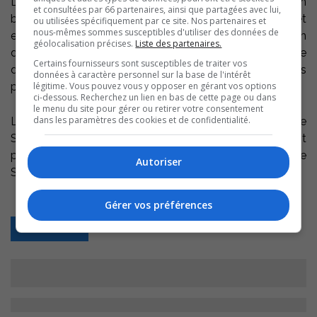
Le voyage en sol montérégien de l’Association
et consultées par 66 partenaires, ainsi que partagées avec lui,
brésilienne des petites et moyennes coopératives et
ou utilisées spécifiquement par ce site. Nos partenaires et
nous-mêmes sommes susceptibles d'utiliser des données de
entreprises de produits laitiers, aussi connue sous le nom
géolocalisation précises.
Liste des partenaires.
du G100, poursuit deux objectifs, soit l’échange
Certains fournisseurs sont susceptibles de traiter vos
d’informations et l’analyse d’alliances stratégiques
données à caractère personnel sur la base de l'intérêt
potentielles à court et moyen termes.
légitime. Vous pouvez vous y opposer en gérant vos options
ci-dessous. Recherchez un lien en bas de cette page ou dans
le menu du site pour gérer ou retirer votre consentement
dans les paramètres des cookies et de confidentialité.
Les membres du G100, qui sont accompagnés par le
Service d’exportation Montérégie Est (SEME), visitent
plusieurs entreprises dont la fromagerie Polyethnique de
Autoriser
Saint-Robert.
Gérer vos préférences
Retour