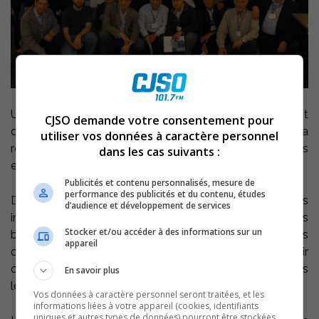
Une délégation de 24 entreprises brésiliennes évoluant
CJSO demande votre consentement pour
dans le secteur de la production laitière est dans la
utiliser vos données à caractère personnel
région jusqu’au 24 septembre pour rencontrer des
dans les cas suivants :
entreprises située en Montérégie Est.
Publicités et contenu personnalisés, mesure de
performance des publicités et du contenu, études
Devant faire face à une demande de plus en plus
d’audience et développement de services
importante de la part de leur population, les dirigeants
Stocker et/ou accéder à des informations sur un
brésiliens viennent apprendre davantage sur les
appareil
différentes technologies développées ici et voir
comment celles-ci pourraient être mises en place dans
En savoir plus
les entreprises brésiliennes.
Vos données à caractère personnel seront traitées, et les
informations liées à votre appareil (cookies, identifiants
uniques et autres types de données) pourront être stockées