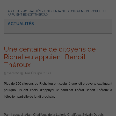
ACCUEIL
»
ACTUALITÉS
»
UNE CENTAINE DE CITOYENS DE RICHELIEU
APPUIENT BENOÎT THÉROUX
ACTUALITÉS
Une centaine de citoyens de
Richelieu appuient Benoît
Théroux
5 mars 2015 | Par Équipe CJSO
Plus de 100 citoyens de Richelieu ont cosigné une lettre ouverte expliquant
pourquoi ils ont choisi d’appuyer le candidat libéral Benoit Théroux à
l’élection partielle de lundi prochain.
Parmi ceux-ci : Alain Chalifoux, de la Laiterie Chalifoux, Sylvain Dupuis,