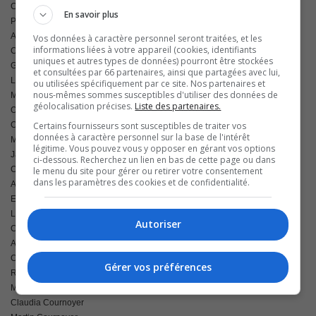
Céline Boucher
En savoir plus
Pauline Brochu
Alain Brouillard
Vos données à caractère personnel seront traitées, et les
informations liées à votre appareil (cookies, identifiants
Claude Brouillard
uniques et autres types de données) pourront être stockées
Gérald Brouillard
et consultées par 66 partenaires, ainsi que partagées avec lui,
Laurent Brouillard
ou utilisées spécifiquement par ce site. Nos partenaires et
nous-mêmes sommes susceptibles d'utiliser des données de
Marcel Brouillard
géolocalisation précises.
Liste des partenaires.
Olivier Caisse
Certains fournisseurs sont susceptibles de traiter vos
Claude Caplette
données à caractère personnel sur la base de l'intérêt
Monique Cardin
légitime. Vous pouvez vous y opposer en gérant vos options
Jacques Cartier
ci-dessous. Recherchez un lien en bas de cette page ou dans
Charles Cartier
le menu du site pour gérer ou retirer votre consentement
dans les paramètres des cookies et de confidentialité.
Alain Chalifoux
Eric Champagne
Lucie Chevrier
Autoriser
Chantal Cimon
André Comtois
Christian Cournoyer
Gérer vos préférences
René Cournoyer
Martin Cournoyer
Claudia Cournoyer