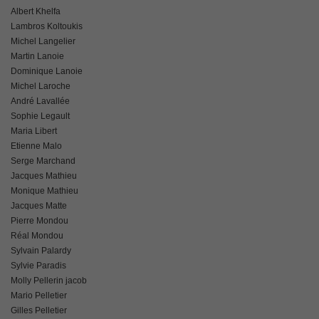
Albert Khelfa
Lambros Koltoukis
Michel Langelier
Martin Lanoie
Dominique Lanoie
Michel Laroche
André Lavallée
Sophie Legault
Maria Libert
Etienne Malo
Serge Marchand
Jacques Mathieu
Monique Mathieu
Jacques Matte
Pierre Mondou
Réal Mondou
Sylvain Palardy
Sylvie Paradis
Molly Pellerin jacob
Mario Pelletier
Gilles Pelletier