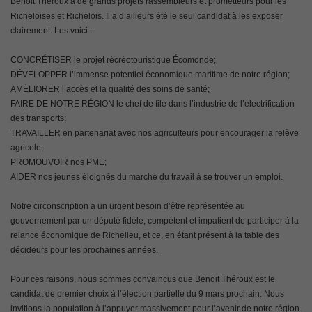
Benoit Théroux a de grands projets rassembleurs et prometteurs pour les
Richeloises et Richelois. Il a d’ailleurs été le seul candidat à les exposer
clairement. Les voici :
CONCRÉTISER le projet récréotouristique Écomonde;
DÉVELOPPER l’immense potentiel économique maritime de notre région;
AMÉLIORER l’accès et la qualité des soins de santé;
FAIRE DE NOTRE RÉGION le chef de file dans l’industrie de l’électrification
des transports;
TRAVAILLER en partenariat avec nos agriculteurs pour encourager la relève
agricole;
PROMOUVOIR nos PME;
AIDER nos jeunes éloignés du marché du travail à se trouver un emploi.
Notre circonscription a un urgent besoin d’être représentée au
gouvernement par un député fidèle, compétent et impatient de participer à la
relance économique de Richelieu, et ce, en étant présent à la table des
décideurs pour les prochaines années.
Pour ces raisons, nous sommes convaincus que Benoit Théroux est le
candidat de premier choix à l’élection partielle du 9 mars prochain. Nous
invitions la population à l’appuyer massivement pour l’avenir de notre région.