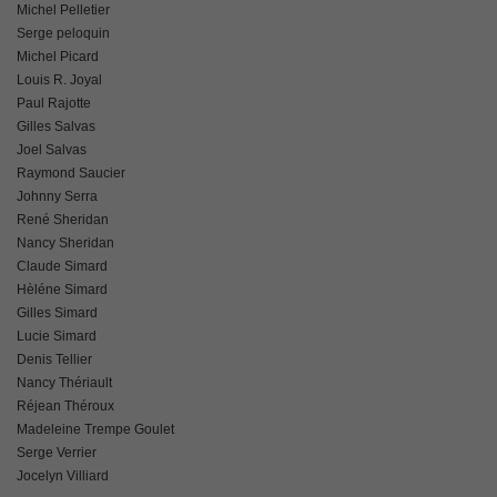
Michel Pelletier
Serge peloquin
Michel Picard
Louis R. Joyal
Paul Rajotte
Gilles Salvas
Joel Salvas
Raymond Saucier
Johnny Serra
René Sheridan
Nancy Sheridan
Claude Simard
Hèléne Simard
Gilles Simard
Lucie Simard
Denis Tellier
Nancy Thériault
Réjean Théroux
Madeleine Trempe Goulet
Serge Verrier
Jocelyn Villiard