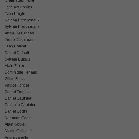
Martin Cournoyer
Jacques Crevier
Yvon Daigle
Rejean Deschenaux
Sylvain Deschenaux
Annie Deslandes
Pierre Desmarais
Jean Doucet
Daniel Dufault
Sylvain Dupuis
Alain Ethier
Dominique Ferland
Gilles Forcier
Patrice Forcier
Daniel Fredette
Daniel Gauthier
Rachelle Gauthier
Daniel Godin
Normand Godin
Alain Goulet
Nicole Guilbault
André Janelle