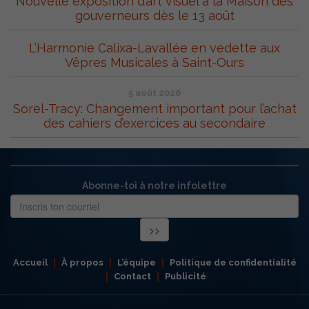
Nouvelle exposition d’art visuel à la Maison des
gouverneurs dès le 13 août
L’Harmonie Calixa-Lavallée en vedette aux
Vêpres Musicales à Saint-Ours
5 août 2026
Sorel-Tracy: Changement important pour l’achat
des cahiers d’exercices au secondaire
Abonne-toi à notre infolettre
Accueil
À propos
L’équipe
Politique de confidentialité
Contact
Publicité