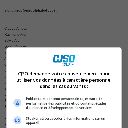
Signataires (ordre alphabétique) :
Claude Antaya
Raymond Arel
Sylvie Arel
Daniel Aucoin
Yves Ayotte
André Bardier
Guy Bardier
Mathew Bardier
CJSO demande votre consentement pour
Marcel Bardier
utiliser vos données à caractère personnel
Michel Beauchemin
dans les cas suivants :
Sylvie Belisle
Denis Benoit
Publicités et contenu personnalisés, mesure de
Jasmin Bibeau
performance des publicités et du contenu, études
Jacques Blais
d’audience et développement de services
Pierre Blouin
Stocker et/ou accéder à des informations sur un
Rock Boisvert
appareil
Huguette Boivin