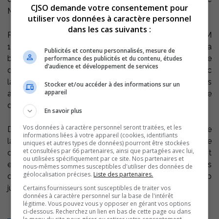
CJSO demande votre consentement pour
Musée québécois de la radio.
utiliser vos données à caractère personnel
dans les cas suivants :
Pour notre directeur, CJSO a fait son temps, place au FM
101,7. L’ère du digital oblige. Mais en même temps, il a
Publicités et contenu personnalisés, mesure de
brassé la cabane pour y insuffler sa couleur personnelle
performance des publicités et du contenu, études
d’audience et développement de services
qu’on peut constater depuis le début de l’automne avec
la nouvelle programmation. Les commentaires des
Stocker et/ou accéder à des informations sur un
appareil
auditeurs tentent à prouver qu’il se dirige dans la bonne
direction.
En savoir plus
Vos données à caractère personnel seront traitées, et les
Dans l’entrevue qu’il a accordé à Catherine, il déclare que
informations liées à votre appareil (cookies, identifiants
la radio, ’’c’est les poumons d’une région ; il y a une
uniques et autres types de données) pourront être stockées
et consultées par 66 partenaires, ainsi que partagées avec lui,
circulation constante entre les informations qui entrent
ou utilisées spécifiquement par ce site. Nos partenaires et
et celles qui sortent’’…Au rythme ou tu grilles les
nous-mêmes sommes susceptibles d'utiliser des données de
géolocalisation précises.
Liste des partenaires.
cigarettes Alain, tes poumons ne tiendront pas le coup
jusqu’à 65 ans.
Certains fournisseurs sont susceptibles de traiter vos
données à caractère personnel sur la base de l'intérêt
légitime. Vous pouvez vous y opposer en gérant vos options
ci-dessous. Recherchez un lien en bas de cette page ou dans