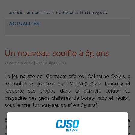
ACCUEIL
»
ACTUALITÉS
»
UN NOUVEAU SOUFFLE À 65 ANS
ACTUALITÉS
Un nouveau souffle à 65 ans
31 octobre 2010 | Par Équipe CJSO
La journaliste de ’’Contacts affaires’’, Catherine Objois, a
rencontré le directeur du FM 101,7, Alain Tanguay et
rapporte ses propos dans la dernière édition du
magazine des gens d’affaires de Sorel-Tracy et région,
sous le titre ’’Un nouveau souffle à 65 ans’’.
65 ans n’est pas l’âge d’Alain Tanguay mais bien celui de
la station radio CJSO qui a fêté cet anniversaire le 19 juin
dernier à la Maison des gouverneurs où se trouve le