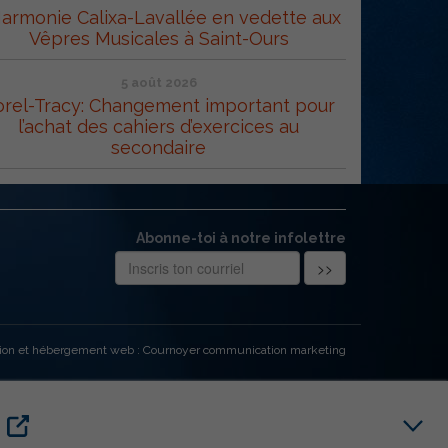
Harmonie Calixa-Lavallée en vedette aux
Vêpres Musicales à Saint-Ours
5 août 2026
orel-Tracy: Changement important pour
l’achat des cahiers d’exercices au
secondaire
Abonne-toi à notre infolettre
ion et hébergement web : Cournoyer communication marketing