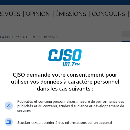
REVUES
OPINION
ÉMISSIONS
CONCOURS
A PISTE CYCLABLE DU VIEUX SOREL
PARTAGEZ
la piste cyclable du vieux Sorel
CJSO demande votre consentement pour
utiliser vos données à caractère personnel
dans les cas suivants :
 quand son hydroplaneur a subi un bris de moteur
Publicités et contenu personnalisés, mesure de performance des
publicités et du contenu, études d’audience et développement de
services
donc piqué vers l’intersection Prince/Limoge. La voile de
es cimes d’arbres et le pilote a fait une chute d’une
Stocker et/ou accéder à des informations sur un appareil