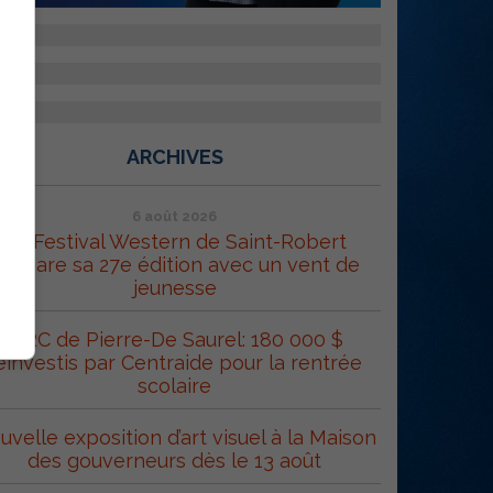
ARCHIVES
6 août 2026
Le Festival Western de Saint-Robert
répare sa 27e édition avec un vent de
jeunesse
MRC de Pierre-De Saurel: 180 000 $
éinvestis par Centraide pour la rentrée
scolaire
uvelle exposition d’art visuel à la Maison
des gouverneurs dès le 13 août