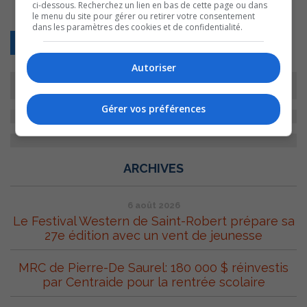
ci-dessous. Recherchez un lien en bas de cette page ou dans
le menu du site pour gérer ou retirer votre consentement
dans les paramètres des cookies et de confidentialité.
Retour
Autoriser
Gérer vos préférences
ARCHIVES
6 août 2026
Le Festival Western de Saint-Robert prépare sa
27e édition avec un vent de jeunesse
MRC de Pierre-De Saurel: 180 000 $ réinvestis
par Centraide pour la rentrée scolaire