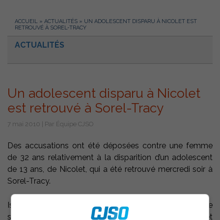
ACCUEIL
»
ACTUALITÉS
»
UN ADOLESCENT DISPARU À NICOLET EST
RETROUVÉ À SOREL-TRACY
ACTUALITÉS
Un adolescent disparu à Nicolet
est retrouvé à Sorel-Tracy
7 mai 2010 | Par Équipe CJSO
Des accusations ont été déposées contre une femme
de 32 ans relativement à la disparition d’un adolescent
de 13 ans, de Nicolet, qui a été retrouvé mercredi soir à
Sorel-Tracy.
Isabelle Forcier a été accusée d’enlèvement, de
séquestration d’un enfant de moins de 14 ans et