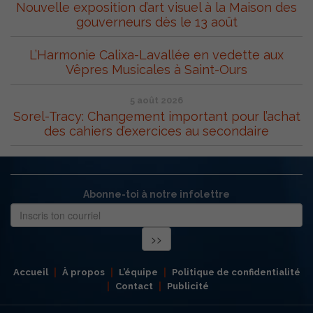
Nouvelle exposition d’art visuel à la Maison des
gouverneurs dès le 13 août
L’Harmonie Calixa-Lavallée en vedette aux
Vêpres Musicales à Saint-Ours
5 août 2026
Sorel-Tracy: Changement important pour l’achat
des cahiers d’exercices au secondaire
Abonne-toi à notre infolettre
Accueil
À propos
L’équipe
Politique de confidentialité
Contact
Publicité