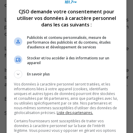
d’entrave au travail des policiers.
CJSO demande votre consentement pour
utiliser vos données à caractère personnel
Les vastes recherches entreprises ont conduit les
dans les cas suivants :
policiers à Sorel-Tracy, où l’adolescent se trouvait en
compagnie de sa mère.
Publicités et contenu personnalisés, mesure de
performance des publicités et du contenu, études
d’audience et développement de services
L’accusée se défend en disant que son fils a fait une
fugue.
Stocker et/ou accéder à des informations sur un
appareil
Isabelle Forcier a été remise en liberté moyennant une
En savoir plus
série de conditions, dont celle de ne pas communiquer
Vos données à caractère personnel seront traitées, et les
avec son fils, et la signature d’un engagement de 1000 $.
informations liées à votre appareil (cookies, identifiants
uniques et autres types de données) pourront être stockées
et consultées par 66 partenaires, ainsi que partagées avec lui,
Elle sera de retour devant le tribunal le 26 mai.
ou utilisées spécifiquement par ce site. Nos partenaires et
nous-mêmes sommes susceptibles d'utiliser des données de
géolocalisation précises.
Liste des partenaires.
Source: Radio Canada
Certains fournisseurs sont susceptibles de traiter vos
données à caractère personnel sur la base de l'intérêt
légitime. Vous pouvez vous y opposer en gérant vos options