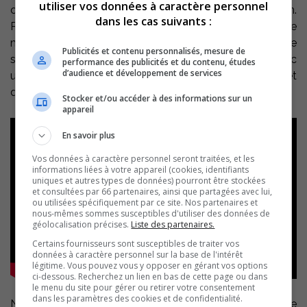
utiliser vos données à caractère personnel
coécrit la pièce
Tout sur le sexe
avec Laurent Paquin.
dans les cas suivants :
Pour cette première rencontre, il s’est prêté au jeu de
mes petites questions coquines avec humour et de
Publicités et contenu personnalisés, mesure de
spontanéité. Une discussion légère et divertissante avec
performance des publicités et du contenu, études
d’audience et développement de services
un créateur passionné, alors que cette comédie promet
de faire rire le public tout l’été à Drummondville!
Stocker et/ou accéder à des informations sur un
appareil
En savoir plus
Vos données à caractère personnel seront traitées, et les
informations liées à votre appareil (cookies, identifiants
uniques et autres types de données) pourront être stockées
et consultées par 66 partenaires, ainsi que partagées avec lui,
ou utilisées spécifiquement par ce site. Nos partenaires et
nous-mêmes sommes susceptibles d'utiliser des données de
géolocalisation précises.
Liste des partenaires.
Certains fournisseurs sont susceptibles de traiter vos
données à caractère personnel sur la base de l'intérêt
légitime. Vous pouvez vous y opposer en gérant vos options
ci-dessous. Recherchez un lien en bas de cette page ou dans
le menu du site pour gérer ou retirer votre consentement
dans les paramètres des cookies et de confidentialité.
Ne manquez pas
Tout sur le sexe
qui prendra l’affiche