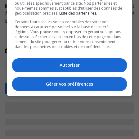
ou utilisées spécifiquement par ce site. Nos partenaires et
Initiative du comité de la Fierté régionale, ce concert
nous-mêmes sommes susceptibles d'utiliser des données de
était le dernier de trois concerts OSM/Loto-Québec cet
géolocalisation précises.
Liste des partenaires.
été, après ceux de Montréal et Terrebonne.
Certains fournisseurs sont susceptibles de traiter vos
données à caractère personnel sur la base de l'intérêt
légitime. Vous pouvez vous y opposer en gérant vos options
ci-dessous. Recherchez un lien en bas de cette page ou dans
le menu du site pour gérer ou retirer votre consentement
dans les paramètres des cookies et de confidentialité.
Écoutez l'extrait audio
Autoriser
Gérer vos préférences
Retour