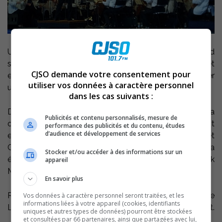
Une foule très nombreuse s’est massée au parc Regard
sur le fleuve de Sorel-Tracy, vendredi, pour voir et
CJSO demande votre consentement pour
entendre l’Orchestre symphonique de Montréal y donner
utiliser vos données à caractère personnel
un concert.
dans les cas suivants :
Dirigé par le chef sorelois Stéphane Laforest, l’OSM y a
Publicités et contenu personnalisés, mesure de
offert un concert intitulé Les Amériques, comprenant
performance des publicités et du contenu, études
d’audience et développement de services
entre autres des pièces de Bernstein, Dvorák et
Gershwin. Un bouquet de pièces de Gilles Vigneault a
Stocker et/ou accéder à des informations sur un
également été présenté ainsi qu’une prestation de Luck
appareil
Mervil, avec une chanson en hommage à Haïti.
En savoir plus
Rencontré par le FM 101,7 après le concert, Stéphane
Vos données à caractère personnel seront traitées, et les
informations liées à votre appareil (cookies, identifiants
Laforest a semblé soulagé par le succès de l’événement.
uniques et autres types de données) pourront être stockées
et consultées par 66 partenaires, ainsi que partagées avec lui,