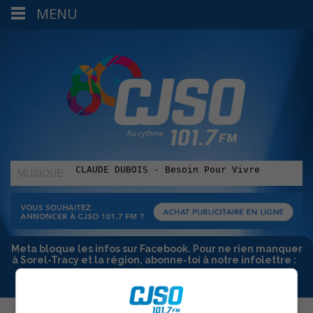
MENU
MUSIQUE
:
Meta bloque les infos sur Facebook. Pour ne rien manquer
à Sorel-Tracy et la région, abonne-toi à notre infolettre :