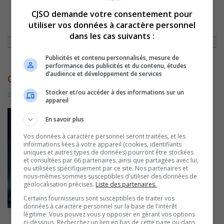
CJSO demande votre consentement pour
ACCUEIL
»
ENTREVUES
»
STÉPHAN CÔTÉ // IL ÉTAIT UNE FOIS …FÉLIX !
»
utiliser vos données à caractère personnel
COCC82TE_WEB
dans les cas suivants :
Publicités et contenu personnalisés, mesure de
performance des publicités et du contenu, études
d’audience et développement de services
cocc82te_web
Stocker et/ou accéder à des informations sur un
25 février 2020 | Par Équipe CJSO
appareil
En savoir plus
Vos données à caractère personnel seront traitées, et les
informations liées à votre appareil (cookies, identifiants
uniques et autres types de données) pourront être stockées
et consultées par 66 partenaires, ainsi que partagées avec lui,
ou utilisées spécifiquement par ce site. Nos partenaires et
nous-mêmes sommes susceptibles d'utiliser des données de
géolocalisation précises.
Liste des partenaires.
Certains fournisseurs sont susceptibles de traiter vos
données à caractère personnel sur la base de l'intérêt
légitime. Vous pouvez vous y opposer en gérant vos options
ci-dessous. Recherchez un lien en bas de cette page ou dans