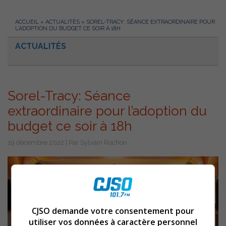
ACCUEIL
»
ACTUALITÉS
»
SOREL-TRACY: SÉANCE EXTRAORDINAIRE POUR
L’ADOPTION DU BUDGET CE SOIR À 18H
ACTUALITÉS
Sorel-Tracy: Séance
extraordinaire pour l’adoption du
budget ce soir à 18h
19 décembre 2022 | Par Sylvain Rochon
CJSO demande votre consentement pour
utiliser vos données à caractère personnel