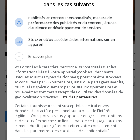
dans les cas suivants :
Publicités et contenu personnalisés, mesure de
performance des publicités et du contenu, études
d’audience et développement de services
Stocker et/ou accéder à des informations sur un
appareil
Il y aura une séance extraordinaire du conseil pour
En savoir plus
l’adoption du budget de la Ville de Sorel-Tracy pour
Vos données à caractère personnel seront traitées, et les
l’année 2023, ce soir, à 18 h, à l’hôtel de ville de Sorel-
informations liées à votre appareil (cookies, identifiants
Tracy, 71, rue Charlotte. La séance extraordinaire du
uniques et autres types de données) pourront être stockées
et consultées par 66 partenaires, ainsi que partagées avec lui,
budget sera suivie d’une autre séance extraordinaire qui
ou utilisées spécifiquement par ce site. Nos partenaires et
débutera à 18 h 30.
nous-mêmes sommes susceptibles d'utiliser des données de
géolocalisation précises.
Liste des partenaires.
Certains fournisseurs sont susceptibles de traiter vos
données à caractère personnel sur la base de l'intérêt
légitime. Vous pouvez vous y opposer en gérant vos options
Retour
ci-dessous. Recherchez un lien en bas de cette page ou dans
le menu du site pour gérer ou retirer votre consentement
dans les paramètres des cookies et de confidentialité.