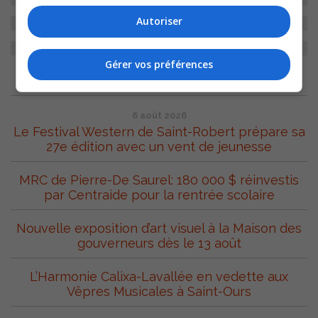
Autoriser
Gérer vos préférences
ARCHIVES
6 août 2026
Le Festival Western de Saint-Robert prépare sa
27e édition avec un vent de jeunesse
MRC de Pierre-De Saurel: 180 000 $ réinvestis
par Centraide pour la rentrée scolaire
Nouvelle exposition d’art visuel à la Maison des
gouverneurs dès le 13 août
L’Harmonie Calixa-Lavallée en vedette aux
Vêpres Musicales à Saint-Ours