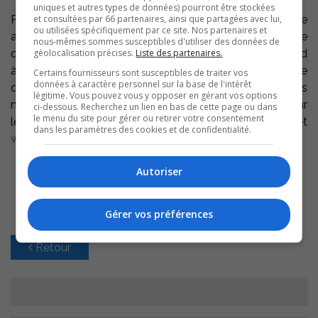
uniques et autres types de données) pourront être stockées
et consultées par 66 partenaires, ainsi que partagées avec lui,
Rappelons que la Ville de Sorel-Tracy a renouvelé cette
ou utilisées spécifiquement par ce site. Nos partenaires et
année son adhésion aux Fleurons du Québec,. Notre
nous-mêmes sommes susceptibles d'utiliser des données de
géolocalisation précises.
Liste des partenaires.
cote est actuellement de 2 Fleurons, ce qui correspond
à un embellissement horticole notable et de belle
Certains fournisseurs sont susceptibles de traiter vos
données à caractère personnel sur la base de l'intérêt
qualité dans certains domaines. Pour obtenir la liste des
légitime. Vous pouvez vous y opposer en gérant vos options
municipalités classifiées et avoir plus d’information sur
ci-dessous. Recherchez un lien en bas de cette page ou dans
le menu du site pour gérer ou retirer votre consentement
les Fleurons du Québec, visitez le site Internet
dans les paramètres des cookies et de confidentialité.
www.fleuronsduquebec.com
Autoriser
Gérer vos préférences
Retour