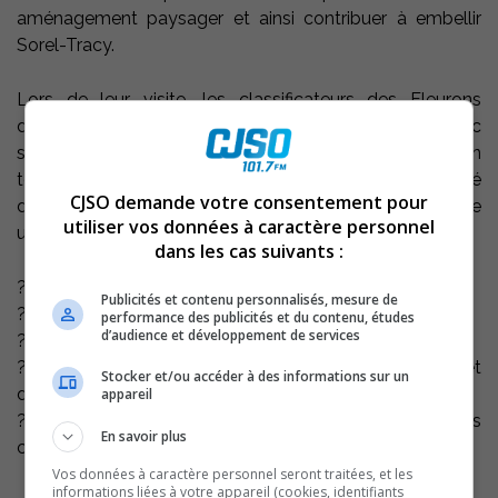
aménagement paysager et ainsi contribuer à embellir
Sorel-Tracy.
Lors de leur visite, les classificateurs des Fleurons
doivent évaluer les aménagements à la vue du public
sur 60 % du territoire municipal. Les critères d’évaluation
touchent notamment la propreté, l’entretien, la variété
CJSO demande votre consentement pour
des éléments horticoles et l’état visuel du paysage
utiliser vos données à caractère personnel
urbain. Les points sont répartis dans 5 domaines :
dans les cas suivants :
? 310 points sont réservés aux efforts de la municipalité
Publicités et contenu personnalisés, mesure de
? 270 points sont réservés aux efforts des résidents
performance des publicités et du contenu, études
d’audience et développement de services
? 180 points sont réservés aux efforts des institutions
? 140 points sont réservés aux efforts des industries et
Stocker et/ou accéder à des informations sur un
des commerces
appareil
? 150 points sont réservés aux initiatives
En savoir plus
communautaires et au développement durable.
Vos données à caractère personnel seront traitées, et les
informations liées à votre appareil (cookies, identifiants