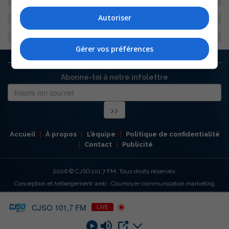
Autoriser
Gérer vos préférences
Abonne-toi à notre infolettre
Accueil
À propos
L’équipe
Politique de confidentialité
Contact
Publicité
2026
© CJSO 101,7 FM. Tous droits réservés.
Conception et hébergement web : Cournoyer communication marketing
CJSO 101,7 FM
LIVE