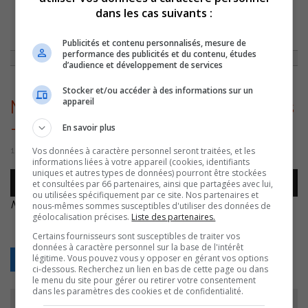
dans les cas suivants :
ACCUEIL
»
ACTUALITÉS
»
SOREL-TRACY: LES COLS BLEUS EN GRÈVE
»
MARTIN GINGRAS – GRÈVE COLS BLEUS – 20221215
Publicités et contenu personnalisés, mesure de
performance des publicités et du contenu, études
d’audience et développement de services
Stocker et/ou accéder à des informations sur un
appareil
Martin Gingras – Grève Cols bleus
– 20221215
En savoir plus
Vos données à caractère personnel seront traitées, et les
15 décembre 2022 | Par Sylvain Rochon
informations liées à votre appareil (cookies, identifiants
uniques et autres types de données) pourront être stockées
Lecteur
et consultées par 66 partenaires, ainsi que partagées avec lui,
00:00
00:00
audio
ou utilisées spécifiquement par ce site. Nos partenaires et
Martin Gingras – Grève Cols bleus – 20221215
.
nous-mêmes sommes susceptibles d'utiliser des données de
géolocalisation précises.
Liste des partenaires.
Certains fournisseurs sont susceptibles de traiter vos
données à caractère personnel sur la base de l'intérêt
légitime. Vous pouvez vous y opposer en gérant vos options
Retour
ci-dessous. Recherchez un lien en bas de cette page ou dans
le menu du site pour gérer ou retirer votre consentement
dans les paramètres des cookies et de confidentialité.