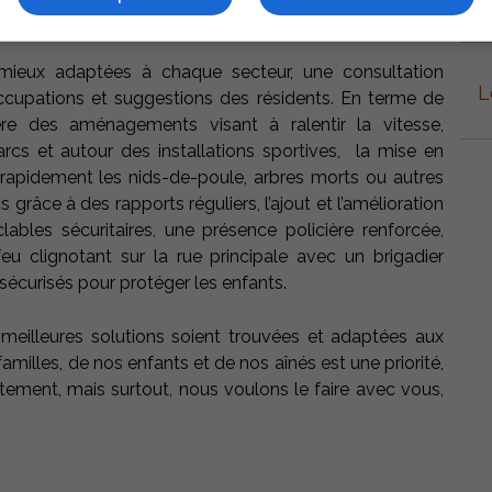
s mieux adaptées à chaque secteur, une consultation
L
ccupations et suggestions des résidents. En terme de
ère des aménagements visant à ralentir la vitesse,
parcs et autour des installations sportives, la mise en
rapidement les nids-de-poule, arbres morts ou autres
 grâce à des rapports réguliers, l’ajout et l’amélioration
ables sécuritaires, une présence policière renforcée,
 feu clignotant sur la rue principale avec un brigadier
s sécurisés pour protéger les enfants.
meilleures solutions soient trouvées et adaptées aux
amilles, de nos enfants et de nos aînés est une priorité,
tement, mais surtout, nous voulons le faire avec vous,