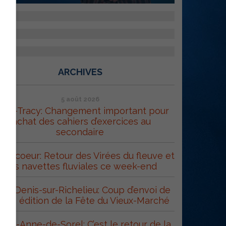
ARCHIVES
5 août 2026
orel-Tracy: Changement important pour
l’achat des cahiers d’exercices au
secondaire
trecoeur: Retour des Virées du fleuve et
des navettes fluviales ce week-end
int-Denis-sur-Richelieu: Coup d’envoi de
 43e édition de la Fête du Vieux-Marché
inte-Anne-de-Sorel: C’est le retour de la