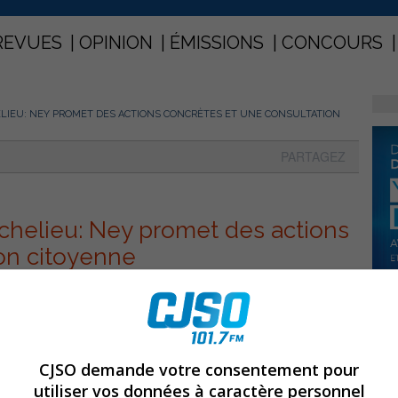
REVUES
OPINION
ÉMISSIONS
CONCOURS
ELIEU: NEY PROMET DES ACTIONS CONCRÈTES ET UNE CONSULTATION
PARTAGEZ
chelieu: Ney promet des actions
on citoyenne
CJSO demande votre consentement pour
utiliser vos données à caractère personnel