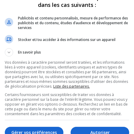
dans les cas suivants :
Publicités et contenu personnalisés, mesure de performance des
publicités et du contenu, études d’audience et développement de
services
Stocker et/ou accéder à des informations sur un appareil
En savoir plus
Vos données à caractère personnel seront traitées, et les informations
S
liées à votre appareil (cookies, identifiants uniques et autres types de
données) pourront être stockées et consultées par 66 partenaires, ainsi
que partagées avec lui, ou utilisées spécifiquement par ce site. Nos
partenaires et nous-mêmes sommes susceptibles d'utiliser des données
de géolocalisation précises.
Liste des partenaires.
Con
Certains fournisseurs sont susceptibles de traiter vos données à
caractère personnel sur la base de l'intérêt légitime. Vous pouvez vous y
opposer en gérant vos options ci-dessous. Recherchez un lien en bas de
cette page ou dans le menu du site pour gérer ou retirer votre
Sa
consentement dans les paramètres des cookies et de confidentialité.
la
rale municipale qui connaîtra son aboutissement le 2
aint-Roch-de-Richelieu, Patrick Ney, fait connaître ses
Gérer vos préférences
Autoriser
Sa