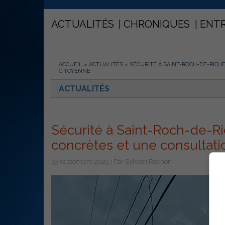
ACTUALITÉS
CHRONIQUES
ENT
ACCUEIL
»
ACTUALITÉS
»
SÉCURITÉ À SAINT-ROCH-DE-RICH
CITOYENNE
ACTUALITÉS
Sécurité à Saint-Roch-de-Ri
concrètes et une consultati
19 septembre 2025 | Par Sylvain Rochon