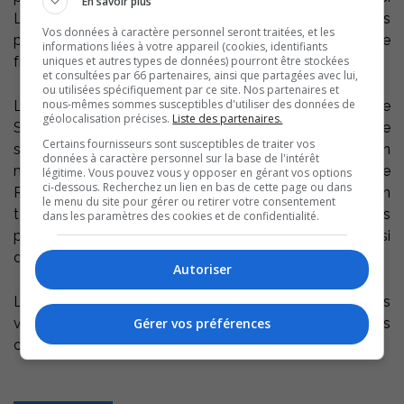
En savoir plus
Les ateliers visent également à sensibiliser les
Vos données à caractère personnel seront traitées, et les
participants à prévenir la revictimisation, un phénomène
informations liées à votre appareil (cookies, identifiants
uniques et autres types de données) pourront être stockées
fréquent chez les personnes touchées.
et consultées par 66 partenaires, ainsi que partagées avec lui,
ou utilisées spécifiquement par ce site. Nos partenaires et
nous-mêmes sommes susceptibles d'utiliser des données de
Le programme SAUVER a été créé en 2024 par le
géolocalisation précises.
Liste des partenaires.
Service de police de la Ville de Montréal. Devant le
Certains fournisseurs sont susceptibles de traiter vos
succès éprouvé du programme auprès de la population
données à caractère personnel sur la base de l'intérêt
montréalaise, la Régie intermunicipale de police
légitime. Vous pouvez vous y opposer en gérant vos options
ci-dessous. Recherchez un lien en bas de cette page ou dans
Richelieu–Saint-Laurent a décidé de l’implanter sur son
le menu du site pour gérer ou retirer votre consentement
territoire. Les résidents des 17 municipalités desservies
dans les paramètres des cookies et de confidentialité.
par la Régie dont ceux de Contrecoeur peuvent ainsi
désormais bénéficier de ce service de soutien.
Autoriser
Le programme est offert sur invitation seulement. Les
Gérer vos préférences
victimes sont contactées directement par les policiers
ou la travailleuse sociale de la Régie.