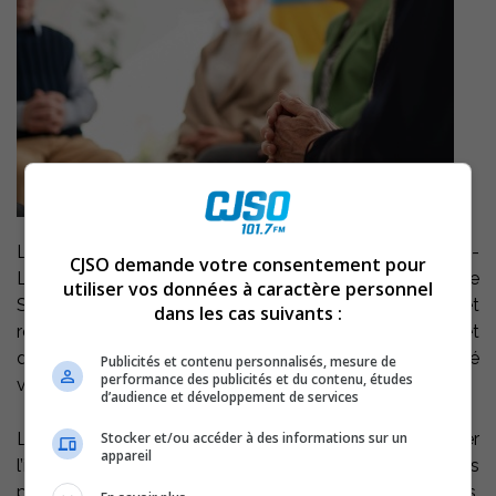
La Régie intermunicipale de police Richelieu–Saint-
CJSO demande votre consentement pour
Laurent annonce le déploiement du programme
utiliser vos données à caractère personnel
SAUVER (Soutenir les victimes de fraude, éduquer et
dans les cas suivants :
référer) sur son territoire. Cette initiative de prévention et
d’accompagnement s’adresse aux personnes ayant été
Publicités et contenu personnalisés, mesure de
performance des publicités et du contenu, études
victimes de fraude amoureuse.
d’audience et développement de services
Stocker et/ou accéder à des informations sur un
Le groupe de soutien permettra aux victimes de briser
appareil
l’isolement, de partager leur vécu et d’échanger avec des
personnes qui ont traversé des expériences similaires.