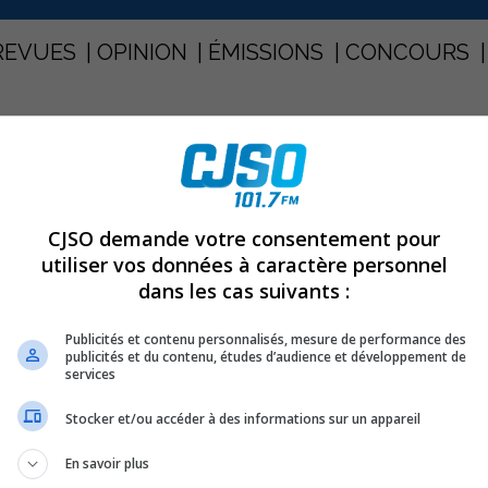
REVUES
OPINION
ÉMISSIONS
CONCOURS
DRÉ TELLIER
PARTAGEZ
CJSO demande votre consentement pour
utiliser vos données à caractère personnel
André Tellier
dans les cas suivants :
Publicités et contenu personnalisés, mesure de performance des
agement du IGA-Marché André Tellier du boulevard
publicités et du contenu, études d’audience et développement de
services
ciers propriétaires, Danielle Goyer et André Tellier ont
Stocker et/ou accéder à des informations sur un appareil
 réaménagement ont été réalisés surtout la nuit.
En savoir plus