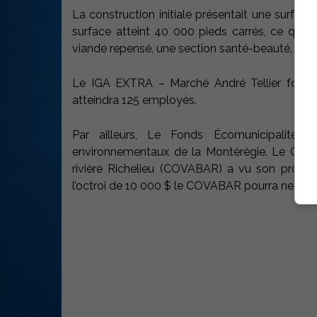
La construction initiale présentait une surfac
surface atteint 40 000 pieds carrés, ce qui p
viande repensé, une section santé-beauté, une 
Le IGA EXTRA – Marché André Tellier fournit
atteindra 125 employés.
Par ailleurs, Le Fonds Écomunicipalité 
environnementaux de la Montérégie. Le Comit
rivière Richelieu (COVABAR) a vu son projet ’’
l’octroi de 10 000 $ le COVABAR pourra nettoyer