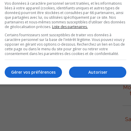
Vos données à caractère personnel seront traitées, et les informations
e de magasinage de 33 000 pieds carrés. Aujourd’hui, la
liées à votre appareil (cookies, identifiants uniques et autres types de
données) pourront être stockées et consultées par 66 partenaires, ainsi
ermet d’offrir 1 500 nouveaux produits, un comptoir à
que partagées avec lui, ou utilisées spécifiquement par ce site. Nos
boutique des vins, etc.
partenaires et nous-mêmes sommes susceptibles d'utiliser des données
de géolocalisation précises.
Liste des partenaires.
L
 du travail à 118 personnes. Sous peu, le personnel
Certains fournisseurs sont susceptibles de traiter vos données à
caractère personnel sur la base de l'intérêt légitime. Vous pouvez vous y
opposer en gérant vos options ci-dessous. Recherchez un lien en bas de
S
cette page ou dans le menu du site pour gérer ou retirer votre
consentement dans les paramètres des cookies et de confidentialité.
IGA vient d’investir 45 500 $ dans sept projets
é de concertation et de valorisation du bassin de la
nettoyage du lit de la rivière Richelieu’’ retenu. Avec
Gérer vos préférences
Autoriser
l
 5 sites choisis.
Mon
Sa