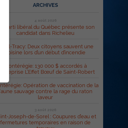
ARCHIVES
4 août 2026
e Parti libéral du Québec présente son
candidat dans Richelieu
orel-Tracy: Deux citoyens sauvent une
voisine lors d’un début d’incendie
Montérégie: 130 000 $ accordés à
’entreprise L’Effet Bœuf de Saint-Robert
térégie: Opération de vaccination de la
faune sauvage contre la rage du raton
laveur
3 août 2026
int-Joseph-de-Sorel : Coupures d’eau et
fermetures temporaires en raison de