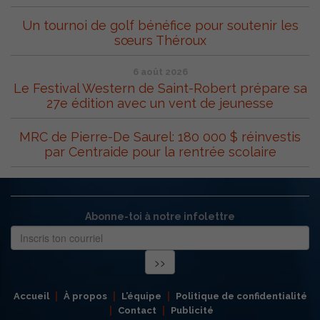
Un tournoi de golf bénéfice pour soutenir les
sœurs Théroux
6 août 2026
Le Festival Western de Saint-Robert prépare sa
27e édition avec un vent de jeunesse
MRC de Pierre-De Saurel: 180 000 $ réinvestis
par Centraide pour la rentrée scolaire
Abonne-toi à notre infolettre
Accueil
À propos
L’équipe
Politique de confidentialité
Contact
Publicité