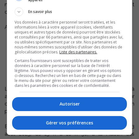
non, cette activité vous permettra de passer un moment
convivial!
En savoir plus
Vos données à caractère personnel seront traitées, et les
Au programme :
informations liées à votre appareil (cookies, identifiants
uniques et autres types de données) pourront être stockées
et consultées par 66 partenaires, ainsi que partagées avec lui,
Jeux animés pour toute la famille dans une ambiance de
ou utilisées spécifiquement par ce site. Nos partenaires et
nous-mêmes sommes susceptibles d'utiliser des données de
type kermesse
géolocalisation précises.
Liste des partenaires.
Ateliers créatifs
Visite guidée de la Maison des gouverneurs et des Jardins
Certains fournisseurs sont susceptibles de traiter vos
données à caractère personnel sur la base de l'intérêt
de la Baronne
légitime. Vous pouvez vous y opposer en gérant vos options
Cherche et trouve pour petits et grands
ci-dessous. Recherchez un lien en bas de cette page ou dans
Formule micro ouvert interculturel (inscription requise)
le menu du site pour gérer ou retirer votre consentement
dans les paramètres des cookies et de confidentialité.
Les participantes et les participants sont invités à
apporter leur pique-nique, leurs chaises et leur
couverture pour profiter pleinement de cet après-midi en
Autoriser
plein air.
Gérer vos préférences
En cas de pluie, l’événement sera remis au
dimanche 3
août 2025
, de 15 h à 18 h 30, à la Maison des