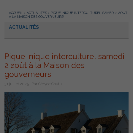
ACCUEIL
»
ACTUALITÉS
»
PIQUE-NIQUE INTERCULTUREL SAMEDI 2 AOÛT
À LA MAISON DES GOUVERNEURS!
ACTUALITÉS
Pique-nique interculturel samedi
2 août à la Maison des
gouverneurs!
31 juillet 2025 | Par Céryce Coutu