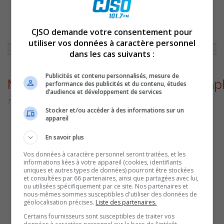
ACCUEIL
»
ACTUALITÉS
»
LES PHOTOGRAPHES ÉMERGEANTS DU CÉGEP
BIENTÔT EN VEDETTE À LA MAISON DE LA CULTURE DE SAINT-ROCH-DE-
CJSO demande votre consentement pour
RICHELIEU
»
MAISONCULTURESAINTROCHPHOTOGRAPHESCEGEP
utiliser vos données à caractère personnel
dans les cas suivants :
Publicités et contenu personnalisés, mesure de
MaisonCultureSaintRochPhotogra
performance des publicités et du contenu, études
d’audience et développement de services
7 février 2023 | Par Sylvain Rochon
Stocker et/ou accéder à des informations sur un
appareil
En savoir plus
Vos données à caractère personnel seront traitées, et les
informations liées à votre appareil (cookies, identifiants
uniques et autres types de données) pourront être stockées
et consultées par 66 partenaires, ainsi que partagées avec lui,
ou utilisées spécifiquement par ce site. Nos partenaires et
nous-mêmes sommes susceptibles d'utiliser des données de
géolocalisation précises.
Liste des partenaires.
Certains fournisseurs sont susceptibles de traiter vos