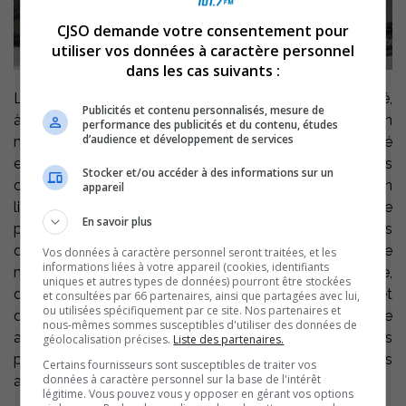
CJSO demande votre consentement pour
utiliser vos données à caractère personnel
dans les cas suivants :
Les policiers de la MRC de Pierre-De Saurel ont effectué,
Publicités et contenu personnalisés, mesure de
à Saint-Robert, le 21 mai dernier, une opération en
performance des publicités et du contenu, études
d’audience et développement de services
matière de trafic de stupéfiants. Les perquisitions ont été
effectuées dans une résidence et deux véhicules. Elles
Stocker et/ou accéder à des informations sur un
ont permis la saisie d’environ 3 300 ml de stupéfiant en
appareil
liquide, de plus de 10 gr de cocaïne, d’une quarantaine de
En savoir plus
plants de cannabis, de plus de 120 gr de cannabis sous
différentes formes, de plus de 80 comprimés de
Vos données à caractère personnel seront traitées, et les
informations liées à votre appareil (cookies, identifiants
médicaments d’ordonnance et de méthamphétamine,
uniques et autres types de données) pourront être stockées
de près de 6 500$ en argent canadien, de cellulaires et
et consultées par 66 partenaires, ainsi que partagées avec lui,
ou utilisées spécifiquement par ce site. Nos partenaires et
d’équipements servant au trafic de stupéfiants. Aucune
nous-mêmes sommes susceptibles d'utiliser des données de
arrestation n’a, pour le moment, été effectuée mais les
géolocalisation précises.
Liste des partenaires.
personnes visées pourraient faire face à d’éventuelles
Certains fournisseurs sont susceptibles de traiter vos
données à caractère personnel sur la base de l'intérêt
accusations en matière de trafic de stupéfiants.
légitime. Vous pouvez vous y opposer en gérant vos options