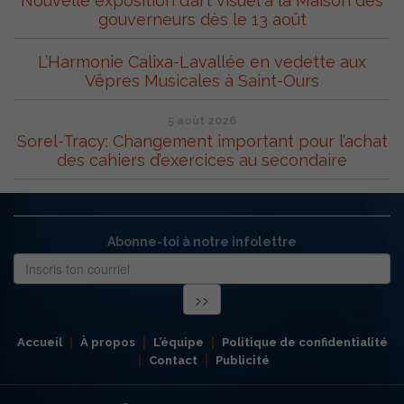
Nouvelle exposition d’art visuel à la Maison des
gouverneurs dès le 13 août
L’Harmonie Calixa-Lavallée en vedette aux
Vêpres Musicales à Saint-Ours
5 août 2026
Sorel-Tracy: Changement important pour l’achat
des cahiers d’exercices au secondaire
Abonne-toi à notre infolettre
Accueil
À propos
L’équipe
Politique de confidentialité
Contact
Publicité