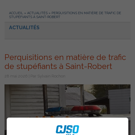
ACCUEIL
»
ACTUALITÉS
»
PERQUISITIONS EN MATIÈRE DE TRAFIC DE
STUPÉFIANTS À SAINT-ROBERT
ACTUALITÉS
Perquisitions en matière de trafic
de stupéfiants à Saint-Robert
28 mai 2026 | Par Sylvain Rochon