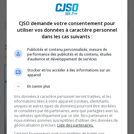
ACCUEIL
»
ACTUALITÉS
»
PAS SÛR QUE SAINTE-ANNE-DE-SOREL
CHANGERA SON NOM !
»
1038
CJSO demande votre consentement pour
utiliser vos données à caractère personnel
dans les cas suivants :
1038
Publicités et contenu personnalisés, mesure de
performance des publicités et du contenu, études
5 juillet 2016 | Par admin
d’audience et développement de services
Stocker et/ou accéder à des informations sur un
appareil
En savoir plus
Vos données à caractère personnel seront traitées, et les
informations liées à votre appareil (cookies, identifiants
uniques et autres types de données) pourront être stockées
et consultées par 66 partenaires, ainsi que partagées avec lui,
ou utilisées spécifiquement par ce site. Nos partenaires et
nous-mêmes sommes susceptibles d'utiliser des données de
géolocalisation précises.
Liste des partenaires.
Certains fournisseurs sont susceptibles de traiter vos