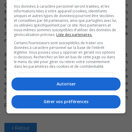
Ça bouleversé tout le monde, mais le but de l’Opération
Vos données à caractère personnel seront traitées, et les
informations liées à votre appareil (cookies, identifiants
Nez rouge a toujours été d’offrir une option
uniques et autres types de données) pourront être stockées
supplémentaire aux citoyens pour revenir à la maison en
et consultées par 66 partenaires, ainsi que partagées avec lui,
ou utilisées spécifiquement par ce site. Nos partenaires et
toute sécurité. C’est ainsi que nous devons voir les
nous-mêmes sommes susceptibles d'utiliser des données de
choses plus qu’en terme de performance » affirme
géolocalisation précises.
Liste des partenaires.
madame Arpin.
Certains fournisseurs sont susceptibles de traiter vos
données à caractère personnel sur la base de l'intérêt
légitime. Vous pouvez vous y opposer en gérant vos options
Rappelons que le service de raccompagnement est
ci-dessous. Recherchez un lien en bas de cette page ou dans
le menu du site pour gérer ou retirer votre consentement
gratuit, mais que les dons sont acceptés et vont en
dans les paramètres des cookies et de confidentialité.
entier à la Fondation du Cégep de Sorel-Tracy.
L’organisme contribue de multiples façons à la réussite
et à l’épanouissement des jeunes qui fréquentent le
Autoriser
Cégep de Sorel- Tracy. Plus vous utilisez les services de
l’Opération Nez rouge, plus les étudiants d’ici en
Gérer vos préférences
profitent.
Retour