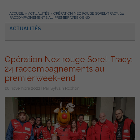
ACCUEIL
»
ACTUALITÉS
»
OPÉRATION NEZ ROUGE SOREL-TRACY: 24
RACCOMPAGNEMENTS AU PREMIER WEEK-END
ACTUALITÉS
Opération Nez rouge Sorel-Tracy:
24 raccompagnements au
premier week-end
28 novembre 2022 | Par Sylvain Rochon