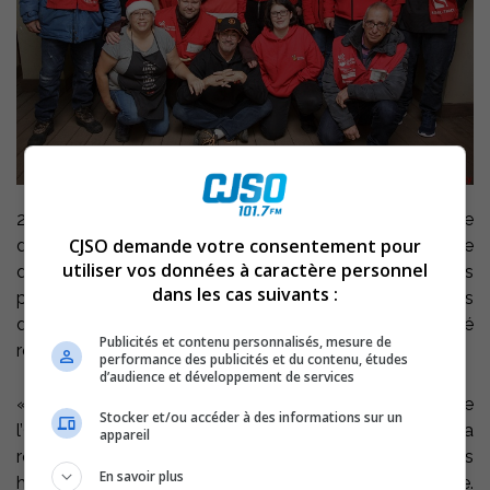
24 raccompagnements ont été effectués dans le cadre
CJSO demande votre consentement pour
de la première fin de semaine de l’Opération Nez rouge
utiliser vos données à caractère personnel
dans la région de Sorel-Tracy grâce aux 42 bénévoles
dans les cas suivants :
présents, des résultats similaires à l’an dernier mais très
différents de 2019 alors que 63 transports avaient été
Publicités et contenu personnalisés, mesure de
réalisés.
performance des publicités et du contenu, études
d’audience et développement de services
« Il y a 3 ans, explique Myriam Arpin, directrice de
Stocker et/ou accéder à des informations sur un
l’Opération, nous avions davantage de bénévoles sur la
appareil
route et il y avait aussi plus de partys de bureau. Les
En savoir plus
habitudes de vie des gens ont changé avec la pandémie.