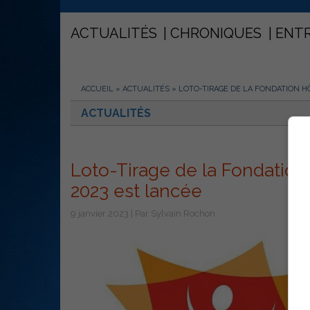
ACTUALITÉS
CHRONIQUES
ENT
ACCUEIL
»
ACTUALITÉS
»
LOTO-TIRAGE DE LA FONDATION HÔ
ACTUALITÉS
Loto-Tirage de la Fondation 
2023 est lancée
9 janvier 2023 | Par Sylvain Rochon