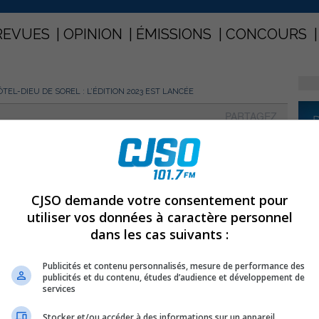
REVUES
OPINION
ÉMISSIONS
CONCOURS
TEL-DIEU DE SOREL : L’ÉDITION 2023 EST LANCÉE
PARTAGEZ
Hôtel-Dieu de Sorel : L’édition
CJSO demande votre consentement pour
utiliser vos données à caractère personnel
dans les cas suivants :
Publicités et contenu personnalisés, mesure de performance des
publicités et du contenu, études d’audience et développement de
services
Stocker et/ou accéder à des informations sur un appareil