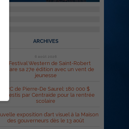
ARCHIVES
6 août 2026
Le Festival Western de Saint-Robert
répare sa 27e édition avec un vent de
jeunesse
MRC de Pierre-De Saurel: 180 000 $
éinvestis par Centraide pour la rentrée
scolaire
uvelle exposition d’art visuel à la Maison
des gouverneurs dès le 13 août