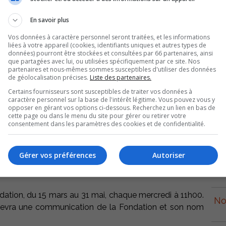
En savoir plus
Vos données à caractère personnel seront traitées, et les informations
liées à votre appareil (cookies, identifiants uniques et autres types de
données) pourront être stockées et consultées par 66 partenaires, ainsi
que partagées avec lui, ou utilisées spécifiquement par ce site. Nos
partenaires et nous-mêmes sommes susceptibles d'utiliser des données
de géolocalisation précises.
Liste des partenaires.
Certains fournisseurs sont susceptibles de traiter vos données à
caractère personnel sur la base de l'intérêt légitime. Vous pouvez vous y
opposer en gérant vos options ci-dessous. Recherchez un lien en bas de
cette page ou dans le menu du site pour gérer ou retirer votre
p
consentement dans les paramètres des cookies et de confidentialité.
ion Hôtel-Dieu de Sorel est officiellement lancée. Elle
culation vendus 200 $ chacun la chance de remporter 24
Gérer vos préférences
Autoriser
x de 3 000 $ en argent, 2 prix de 2 000 $ en argent et 20
r
dation, du 15 mars au 31 mai, chaque mercredi à 11h00.
No
recevra une communication de la Fondation et son nom