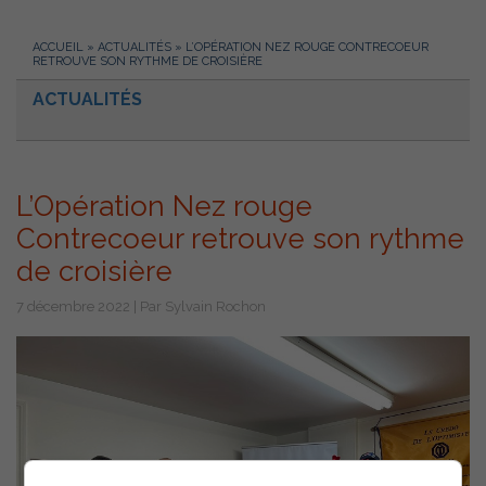
ACCUEIL
»
ACTUALITÉS
»
L’OPÉRATION NEZ ROUGE CONTRECOEUR
RETROUVE SON RYTHME DE CROISIÈRE
ACTUALITÉS
L’Opération Nez rouge
Contrecoeur retrouve son rythme
de croisière
7 décembre 2022 | Par Sylvain Rochon