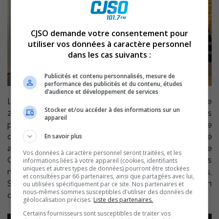
CJSO demande votre consentement pour
utiliser vos données à caractère personnel
dans les cas suivants :
Publicités et contenu personnalisés, mesure de
performance des publicités et du contenu, études
d’audience et développement de services
L’Opération Nez rouge Contrecoeur a repris du service le
Stocker et/ou accéder à des informations sur un
25 novembre. Jusqu’au 30 décembre, les automobilistes
appareil
peuvent, les vendredis et samedis, compter sur cette
En savoir plus
option supplémentaire pour un retour en toute sécurité
après leurs soirées festives. L’Opération Nez rouge
Vos données à caractère personnel seront traitées, et les
Contrecœur joignable au 450 587-2611 dessert les
informations liées à votre appareil (cookies, identifiants
uniques et autres types de données) pourront être stockées
municipalités de Calixa-Lavallée, Varennes, Verchères,
et consultées par 66 partenaires, ainsi que partagées avec lui,
Saint-Antoine-sur-Richelieu et, bien sûr, Contrecœur. Son
ou utilisées spécifiquement par ce site. Nos partenaires et
nous-mêmes sommes susceptibles d'utiliser des données de
coordonnateur, Gilles Boulay :
géolocalisation précises.
Liste des partenaires.
Certains fournisseurs sont susceptibles de traiter vos
Lecteur