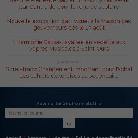
MRC de Pierre-De Saurel: 180 000 $ réinvestis
par Centraide pour la rentrée scolaire
Nouvelle exposition d’art visuel à la Maison des
gouverneurs dès le 13 août
L’Harmonie Calixa-Lavallée en vedette aux
Vêpres Musicales à Saint-Ours
5 août 2026
Sorel-Tracy: Changement important pour l’achat
des cahiers d’exercices au secondaire
Abonne-toi à notre infolettre
Accueil
À propos
L’équipe
Politique de confidentialité