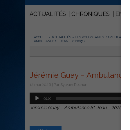
ACTUALITÉS
CHRONIQUES
ENT
ACCUEIL
»
ACTUALITÉS
»
LES VOLONTAIRES D’AMBULANCE 
AMBULANCE ST-JEAN – 20260512
Jérémie Guay – Ambulance 
12 mai 2026 | Par Sylvain Rochon
Lecteur
00:00
audio
Jérémie Guay – Ambulance St-Jean – 2026051