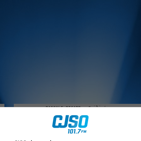
MUSIQUE :
rien manquer à Sorel-Tracy et la région, abonne-toi à notre in