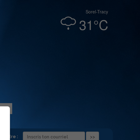
Sorel-Tracy
31°C
folettre :