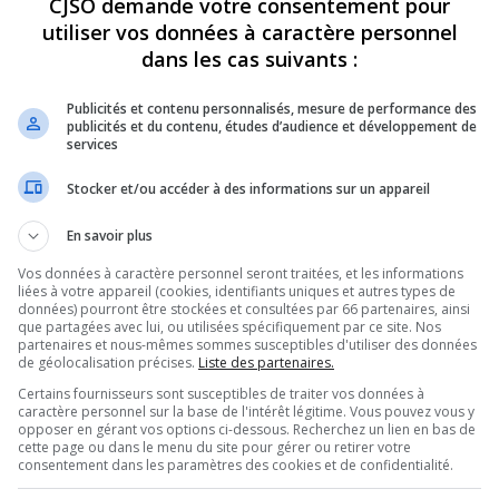
CJSO demande votre consentement pour
utiliser vos données à caractère personnel
REVUES
OPINION
ÉMISSIONS
CONCOURS
dans les cas suivants :
Publicités et contenu personnalisés, mesure de performance des
publicités et du contenu, études d’audience et développement de
services
SAINT-JEAN À L’ENTRAINEMENT À CONTRECOEUR
»
JÉRÉMIE GUAY –
Stocker et/ou accéder à des informations sur un appareil
PARTAGEZ
En savoir plus
Vos données à caractère personnel seront traitées, et les informations
St-Jean – 20260512
liées à votre appareil (cookies, identifiants uniques et autres types de
données) pourront être stockées et consultées par 66 partenaires, ainsi
que partagées avec lui, ou utilisées spécifiquement par ce site. Nos
partenaires et nous-mêmes sommes susceptibles d'utiliser des données
de géolocalisation précises.
Liste des partenaires.
Utilisez
00:00
les
Certains fournisseurs sont susceptibles de traiter vos données à
flèches
caractère personnel sur la base de l'intérêt légitime. Vous pouvez vous y
2
.
opposer en gérant vos options ci-dessous. Recherchez un lien en bas de
haut/bas
cette page ou dans le menu du site pour gérer ou retirer votre
pour
consentement dans les paramètres des cookies et de confidentialité.
augmenter