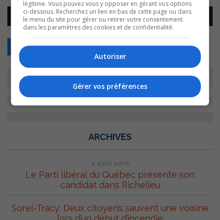
légitime. Vous pouvez vous y opposer en gérant vos options
Lecteur
ci-dessous. Recherchez un lien en bas de cette page ou dans
00:00
00:00
le menu du site pour gérer ou retirer votre consentement
audio
dans les paramètres des cookies et de confidentialité.
Retour
Autoriser
Gérer vos préférences
ARCHIVES
4 août 2026
Le Parti libéral du Québec présente son
candidat dans Richelieu
Sorel-Tracy: Deux citoyens sauvent une voisine
lors d’un début d’incendie