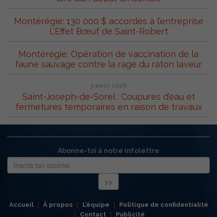
Montérégie: 130 000 $ accordés à l’entreprise
L’Effet Bœuf de Saint-Robert
Montérégie: Opération de vaccination de la
faune sauvage contre la rage du raton laveur
3 août 2026
Saint-Joseph-de-Sorel : Coupures d’eau et
fermetures temporaires en raison de travaux
Abonne-toi à notre infolettre
Accueil
À propos
L’équipe
Politique de confidentialité
Contact
Publicité