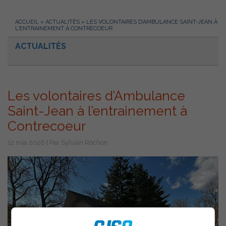
ACCUEIL
»
ACTUALITÉS
»
LES VOLONTAIRES D’AMBULANCE SAINT-JEAN À
L’ENTRAINEMENT À CONTRECOEUR
ACTUALITÉS
Les volontaires d’Ambulance
Saint-Jean à l’entrainement à
Contrecoeur
12 mai 2026 | Par Sylvain Rochon