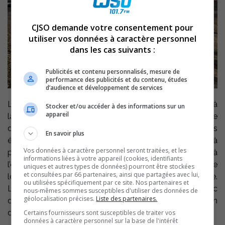
CJSO demande votre consentement pour
utiliser vos données à caractère personnel
dans les cas suivants :
Publicités et contenu personnalisés, mesure de
performance des publicités et du contenu, études
d’audience et développement de services
Les volontaires d’Ambulance Saint-Jean se sont réunis à
Stocker et/ou accéder à des informations sur un
appareil
la Colonie des grèves de Contrecoeur, en fin de semaine
dernière, pour se préparer en vue des activités
En savoir plus
événementielles estivales où ils seront appelés à
Vos données à caractère personnel seront traitées, et les
prodiguer les premiers soins. Ils sont, dimanche, passés à
informations liées à votre appareil (cookies, identifiants
l’entrainement dans le cadre d’une autre dimension de
uniques et autres types de données) pourront être stockées
et consultées par 66 partenaires, ainsi que partagées avec lui,
leur mandat, appuyer les interventions en sécurité civile.
ou utilisées spécifiquement par ce site. Nos partenaires et
La section recherche et sauvetage s’est activée avec
nous-mêmes sommes susceptibles d'utiliser des données de
géolocalisation précises.
Liste des partenaires.
des radio-amateurs dans le contexte d’une simulation
dont nous parle Jérémie Guay.
Certains fournisseurs sont susceptibles de traiter vos
données à caractère personnel sur la base de l'intérêt