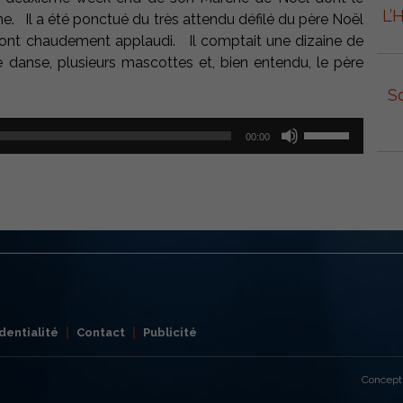
L’
ne. Il a été ponctué du très attendu défilé du père Noël
t ont chaudement applaudi. Il comptait une dizaine de
e danse, plusieurs mascottes et, bien entendu, le père
S
Utilisez
00:00
les
flèches
haut/bas
pour
augmenter
ou
diminuer
le
volume.
dentialité
Contact
Publicité
Concept