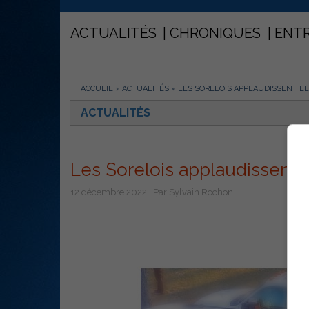
ACTUALITÉS
CHRONIQUES
ENT
ACCUEIL
»
ACTUALITÉS
»
LES SORELOIS APPLAUDISSENT LE
ACTUALITÉS
Les Sorelois applaudissent 
12 décembre 2022 | Par Sylvain Rochon