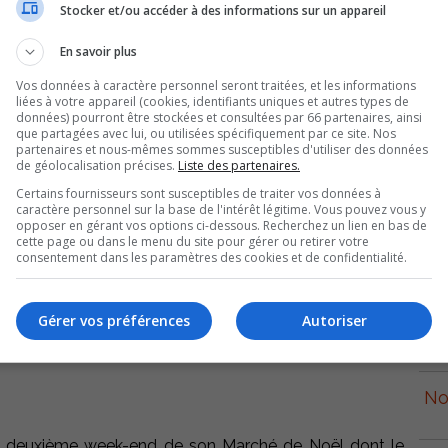
Stocker et/ou accéder à des informations sur un appareil
En savoir plus
Vos données à caractère personnel seront traitées, et les informations
liées à votre appareil (cookies, identifiants uniques et autres types de
données) pourront être stockées et consultées par 66 partenaires, ainsi
que partagées avec lui, ou utilisées spécifiquement par ce site. Nos
partenaires et nous-mêmes sommes susceptibles d'utiliser des données
de géolocalisation précises.
Liste des partenaires.
Certains fournisseurs sont susceptibles de traiter vos données à
caractère personnel sur la base de l'intérêt légitime. Vous pouvez vous y
opposer en gérant vos options ci-dessous. Recherchez un lien en bas de
p
cette page ou dans le menu du site pour gérer ou retirer votre
consentement dans les paramètres des cookies et de confidentialité.
Gérer vos préférences
Autoriser
r
No
le deuxième week-end de son Marché de Noël dont le