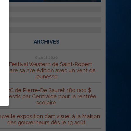
ARCHIVES
6 août 2026
Le Festival Western de Saint-Robert
répare sa 27e édition avec un vent de
jeunesse
MRC de Pierre-De Saurel: 180 000 $
éinvestis par Centraide pour la rentrée
scolaire
uvelle exposition d’art visuel à la Maison
des gouverneurs dès le 13 août