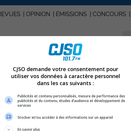
REVUES
OPINION
ÉMISSIONS
CONCOURS
S CONTINUENT DE RÉGRESSER
PARTAGEZ
CJSO demande votre consentement pour
des continuent de régresser
utiliser vos données à caractère personnel
dans les cas suivants :
-Pierre continuent de régresser selon de nouvelles
Publicités et contenu personnalisés, mesure de performance des
publicités et du contenu, études d’audience et développement de
e ministère des Ressources naturelles et de la Faune,
services
de ce mois ci.
Stocker et/ou accéder à des informations sur un appareil
as et le report du début de la saison de pêche des
En savoir plus
lques années, dans l’aire faunique du lac Saint-Pierre,