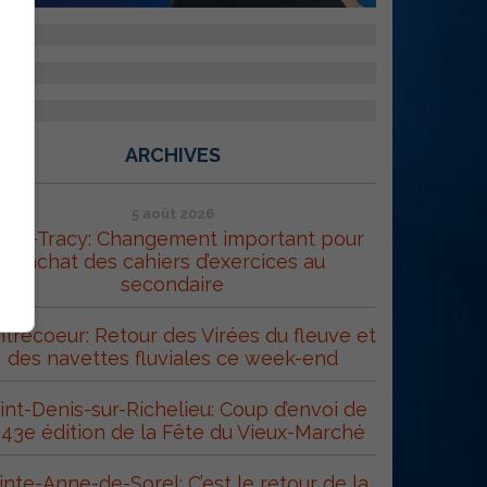
ARCHIVES
5 août 2026
orel-Tracy: Changement important pour
l’achat des cahiers d’exercices au
secondaire
trecoeur: Retour des Virées du fleuve et
des navettes fluviales ce week-end
int-Denis-sur-Richelieu: Coup d’envoi de
 43e édition de la Fête du Vieux-Marché
inte-Anne-de-Sorel: C’est le retour de la