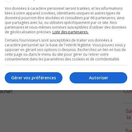
Vos données à caractère personnel seront traitées, et les informations
liées à votre appareil (cookies, identifiants uniques et autres types de
données) pourront être stockées et consultées par 66 partenaires, ainsi
raison les pêcheurs sportifs au nom de la protection de
que partagées avec lui, ou utilisées spécifiquement par ce site. Nos
nfette.
partenaires et nous-mêmes sommes susceptibles d'utiliser des données
de géolocalisation précises.
Liste des partenaires.
Certains fournisseurs sont susceptibles de traiter vos données à
en péril au point de limiter les prises, pourquoi fait-il
caractère personnel sur la base de l'intérêt légitime. Vous pouvez vous y
fs qui en fassent les frais? Il ajoute que la logique est
opposer en gérant vos options ci-dessous. Recherchez un lien en bas de
cette page ou dans le menu du site pour gérer ou retirer votre
 et ci ce n’est pas suffisant arrêtons carrément toute
consentement dans les paramètres des cookies et de confidentialité.
S
ins de pêcheurs sportifs, de là l’existence de la Fête de
Gérer vos préférences
Autoriser
le poisson numéro un pour initier un nouveau pêcheur
Con
êcher!
Sa
la
Sa