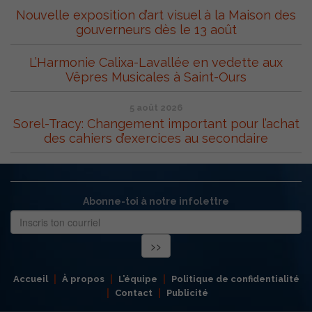
Nouvelle exposition d’art visuel à la Maison des
gouverneurs dès le 13 août
L’Harmonie Calixa-Lavallée en vedette aux
Vêpres Musicales à Saint-Ours
5 août 2026
Sorel-Tracy: Changement important pour l’achat
des cahiers d’exercices au secondaire
Abonne-toi à notre infolettre
Accueil
À propos
L’équipe
Politique de confidentialité
Contact
Publicité