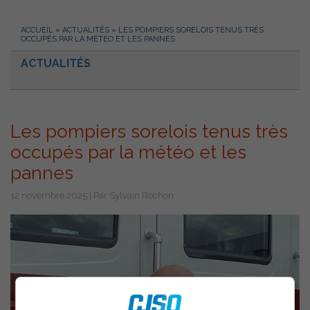
ACCUEIL
»
ACTUALITÉS
»
LES POMPIERS SORELOIS TENUS TRÈS
OCCUPÉS PAR LA MÉTÉO ET LES PANNES
ACTUALITÉS
Les pompiers sorelois tenus très
occupés par la météo et les
pannes
12 novembre 2025 | Par Sylvain Rochon