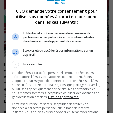
CJSO demande votre consentement pour
utiliser vos données à caractère personnel
dans les cas suivants :
Publicités et contenu personnalisés, mesure de
performance des publicités et du contenu, études
d’audience et développement de services
Stocker et/ou accéder à des informations sur un
appareil
En savoir plus
Les pompiers du Service de protection et d’intervention
d’urgence de la Ville de Sorel-Tracy ont eu énormément
Vos données à caractère personnel seront traitées, et les
informations liées à votre appareil (cookies, identifiants
à faire depuis lundi soir, dans le contexte des
uniques et autres types de données) pourront être stockées
précipitations de neige qui ont entraîné des pannes
et consultées par 66 partenaires, ainsi que partagées avec lui,
ou utilisées spécifiquement par ce site. Nos partenaires et
électriques. Ils ont répondu à plus d’une centaine
nous-mêmes sommes susceptibles d'utiliser des données de
d’appels de toutes sortes. Le directeur du service, Roger
géolocalisation précises.
Liste des partenaires.
Lamanque :
Certains fournisseurs sont susceptibles de traiter vos
données à caractère personnel sur la base de l'intérêt
légitime. Vous pouvez vous y opposer en gérant vos options