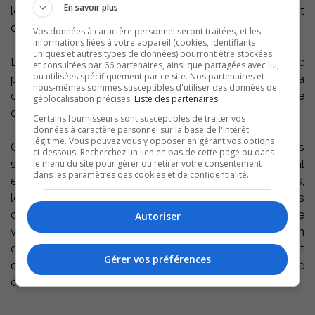
En savoir plus
le secteur Sorel et à l’intersection de la rue Decelles et
de la route Marie-Victorin, pour le secteur Tracy.
Vos données à caractère personnel seront traitées, et les
informations liées à votre appareil (cookies, identifiants
uniques et autres types de données) pourront être stockées
Depuis 25 ans, la Fondation des pompiers du Québec
et consultées par 66 partenaires, ainsi que partagées avec lui,
ou utilisées spécifiquement par ce site. Nos partenaires et
pour les grands brûlés sensibilise la population à la
nous-mêmes sommes susceptibles d'utiliser des données de
cause des grands brûlés grâce à une importante
géolocalisation précises.
Liste des partenaires.
campagne annuelle de souscription.
Certains fournisseurs sont susceptibles de traiter vos
données à caractère personnel sur la base de l'intérêt
légitime. Vous pouvez vous y opposer en gérant vos options
Chaque année, plus de 300 grands brûlés de tous âges
ci-dessous. Recherchez un lien en bas de cette page ou dans
le menu du site pour gérer ou retirer votre consentement
sont soignés dans les centres de traitement de Montréal
dans les paramètres des cookies et de confidentialité.
et de Québec. Les flammes, l’électricité, les explosions,
les produits chimiques, les engelures ou les abrasions
constituent autant d’éléments qui font encore trop de
Autoriser
victimes au Québec. Toutes ces personnes ont besoin
de soins très spécialisés que seuls ces centres peuvent
Gérer vos préférences
offrir pour les aider à surmonter cette douloureuse
épreuve.