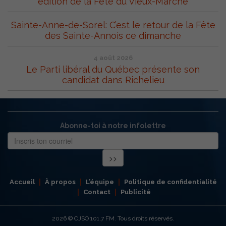
édition de la Fête du Vieux-Marché
Sainte-Anne-de-Sorel: C’est le retour de la Fête
des Sainte-Annois ce dimanche
4 août 2026
Le Parti libéral du Québec présente son
candidat dans Richelieu
Abonne-toi à notre infolettre
Accueil
À propos
L’équipe
Politique de confidentialité
Contact
Publicité
2026
© CJSO 101,7 FM. Tous droits réservés.