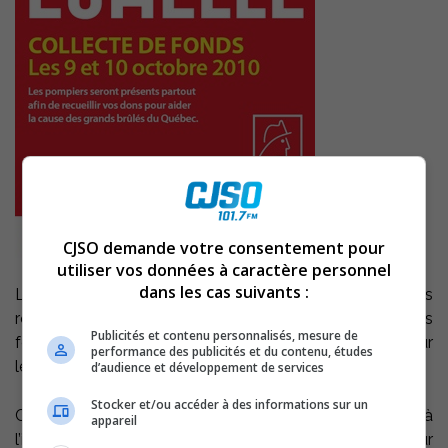
CJSO demande votre consentement pour
utiliser vos données à caractère personnel
dans les cas suivants :
Les pompiers de Sorel-Tracy effectueront des barrages
routier le samedi 9 octobre prochain afin d’amasser des
Publicités et contenu personnalisés, mesure de
fonds pour la Fondation des pompiers du Québec pour
performance des publicités et du contenu, études
les grands brûlés.
d’audience et développement de services
Stocker et/ou accéder à des informations sur un
Ces barrages auront lieux de 10 h 00 à 16 h 00 à
appareil
l’intersection de la rue Victoria et du boulevard Fiset pour