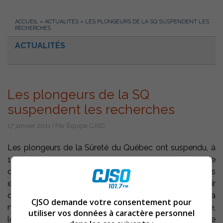
ACCUEIL
»
ACTUALITÉS
»
LES PLONGEURS DE LA SQ SUSPENDENT LES
RECHERCHES
ACTUALITÉS
Les plongeurs de la SQ
suspendent les recherches
17 janvier 2011 | Par Équipe CJSO
Les plongeurs de la Sûreté du Québec ont suspendu, à
13 h. 15, aujourd’hui, les recherches pour retrouver le
corps de la dame de 53 ans portée disparue dans les
eaux du fleuve Saint-Laurent, vers 18 h. 45 samedi soir
dernier, à la hauteur de l’île des Barques dans la
CJSO demande votre consentement pour
municipalité de Sainte-Anne-de-Sorel. Le froid intense,
utiliser vos données à caractère personnel
le courant, le mouvement des glaces sont à l’origine de