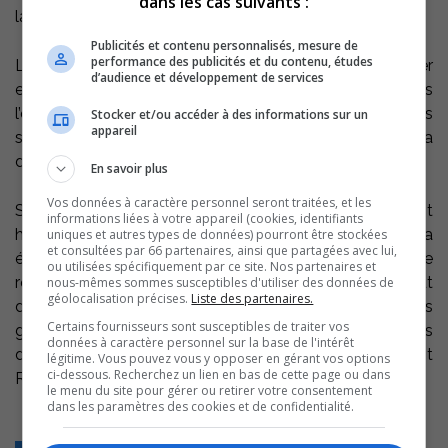
dans les cas suivants :
la décision.
Publicités et contenu personnalisés, mesure de
performance des publicités et du contenu, études
La dame chevauchait un VTT-Quad, avec un passager
d’audience et développement de services
et pour une raison inconnue elle se serait dirigée vers
l’eau claire. Un témoin de l’accident a tenté de les
Stocker et/ou accéder à des informations sur un
appareil
secourir mais n’est parvenu qu’à sauver l’homme. La
dame aurait coulé à pic.
En savoir plus
Vos données à caractère personnel seront traitées, et les
Selon la Sûreté du Québec, tout ce qui était
informations liées à votre appareil (cookies, identifiants
humainement possible de faire, dans les circonstances, a
uniques et autres types de données) pourront être stockées
et consultées par 66 partenaires, ainsi que partagées avec lui,
été fait, hélas sans résultat. Il n’est pas exclu de
ou utilisées spécifiquement par ce site. Nos partenaires et
reprendre les recherches avant le printemps. Tout
nous-mêmes sommes susceptibles d'utiliser des données de
géolocalisation précises.
Liste des partenaires.
dépendra de la température et du mouvement des
Certains fournisseurs sont susceptibles de traiter vos
glaces de préciser le responsable des communications
données à caractère personnel sur la base de l'intérêt
de la Sûreté du Québec en Montérégie, le sergent
légitime. Vous pouvez vous y opposer en gérant vos options
ci-dessous. Recherchez un lien en bas de cette page ou dans
Ronald Mcinnis.
le menu du site pour gérer ou retirer votre consentement
dans les paramètres des cookies et de confidentialité.