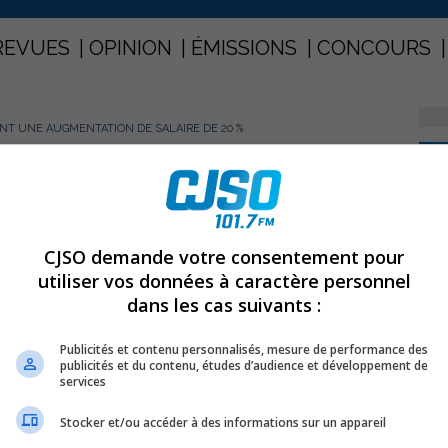
REVUES
OPINION
ÉMISSIONS
CONCOURS
NT UNE AUGMENTATION DE SALAIRE DE 20 %
PARTAGEZ
lent une augmentation de salaire
CJSO demande votre consentement pour
utiliser vos données à caractère personnel
dans les cas suivants :
Publicités et contenu personnalisés, mesure de performance des
égulière du Conseil de Ville de Sorel-Tracy de ce lundi
publicités et du contenu, études d’audience et développement de
ire des élus municipaux de l’ordre de 20 %.
services
Stocker et/ou accéder à des informations sur un appareil
semblée régulière de janvier prochain.