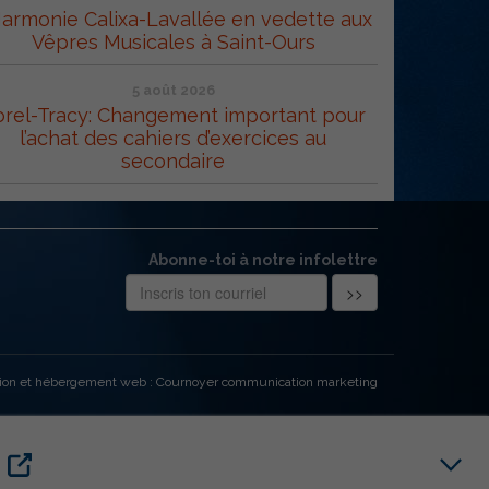
Harmonie Calixa-Lavallée en vedette aux
Vêpres Musicales à Saint-Ours
5 août 2026
orel-Tracy: Changement important pour
l’achat des cahiers d’exercices au
secondaire
Abonne-toi à notre infolettre
ion et hébergement web : Cournoyer communication marketing