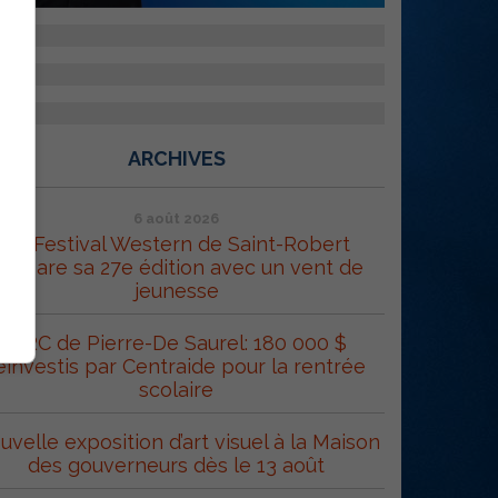
ARCHIVES
6 août 2026
Le Festival Western de Saint-Robert
répare sa 27e édition avec un vent de
jeunesse
MRC de Pierre-De Saurel: 180 000 $
éinvestis par Centraide pour la rentrée
scolaire
uvelle exposition d’art visuel à la Maison
des gouverneurs dès le 13 août