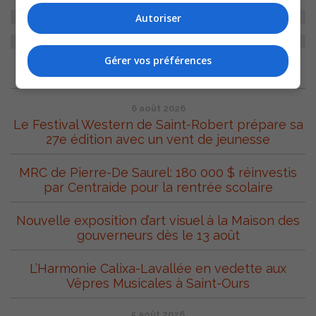
Autoriser
Gérer vos préférences
ARCHIVES
6 août 2026
Le Festival Western de Saint-Robert prépare sa
27e édition avec un vent de jeunesse
MRC de Pierre-De Saurel: 180 000 $ réinvestis
par Centraide pour la rentrée scolaire
Nouvelle exposition d’art visuel à la Maison des
gouverneurs dès le 13 août
L’Harmonie Calixa-Lavallée en vedette aux
Vêpres Musicales à Saint-Ours
5 août 2026