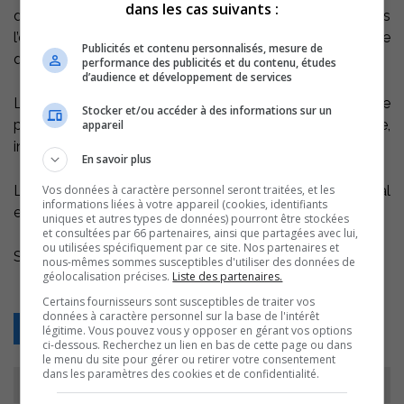
dans les cas suivants :
décédé par la suite. La condition de l’homme de 46 ans
l’empêchait de se nourrir ou de s’abreuver seul, de même
Publicités et contenu personnalisés, mesure de
que d’appeler à l’aide.
performance des publicités et du contenu, études
d’audience et développement de services
Les corps ont été retrouvés, dimanche, dans un état de
Stocker et/ou accéder à des informations sur un
putréfaction avancée, par un membre de la famille,
appareil
inquiet de ne plus avoir de leurs nouvelles.
En savoir plus
Vos données à caractère personnel seront traitées, et les
Les deux frères vivaient reclus dans leur maison, mal
informations liées à votre appareil (cookies, identifiants
entretenue. Le frère aîné ne savait ni lire ni écrire.
uniques et autres types de données) pourront être stockées
et consultées par 66 partenaires, ainsi que partagées avec lui,
ou utilisées spécifiquement par ce site. Nos partenaires et
Source: Radio-Canada.ca et la Presse canadienne
nous-mêmes sommes susceptibles d'utiliser des données de
géolocalisation précises.
Liste des partenaires.
Certains fournisseurs sont susceptibles de traiter vos
données à caractère personnel sur la base de l'intérêt
Retour
légitime. Vous pouvez vous y opposer en gérant vos options
ci-dessous. Recherchez un lien en bas de cette page ou dans
le menu du site pour gérer ou retirer votre consentement
dans les paramètres des cookies et de confidentialité.