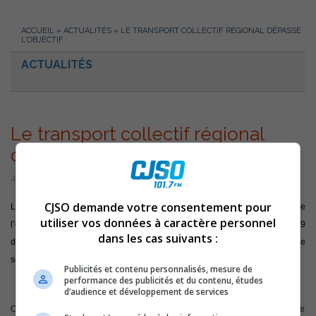
ACCUEIL
»
ACTUALITÉS
»
LE TRANSPORT COLLECTIF RÉGIONAL DÉPASSE
L’OBJECTIF
ACTUALITÉS
Le transport collectif régional
dépasse l’objectif
4 février 2014 | Par Équipe CJSO
CJSO demande votre consentement pour
Le transport collectif régional de la MRC de Pierre-De Saurel, dépasse
utiliser vos données à caractère personnel
l’objectif fixé qui était de 1 125 transports. Le service enregistre 1 239
dans les cas suivants :
déplacements entre août et décembre dernier, soit cinq mois d’existence
seulement.
Publicités et contenu personnalisés, mesure de
performance des publicités et du contenu, études
d’audience et développement de services
On compte 305 transports courants : 44 de Massueville pour 14,43 % – 2 de