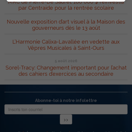
MRC de Pierre-De Saurel: 180 000 $ réinvestis
par Centraide pour la rentrée scolaire
Nouvelle exposition d’art visuel à la Maison des
gouverneurs dès le 13 août
L’Harmonie Calixa-Lavallée en vedette aux
Vêpres Musicales à Saint-Ours
5 août 2026
Sorel-Tracy: Changement important pour l’achat
des cahiers d’exercices au secondaire
Abonne-toi à notre infolettre