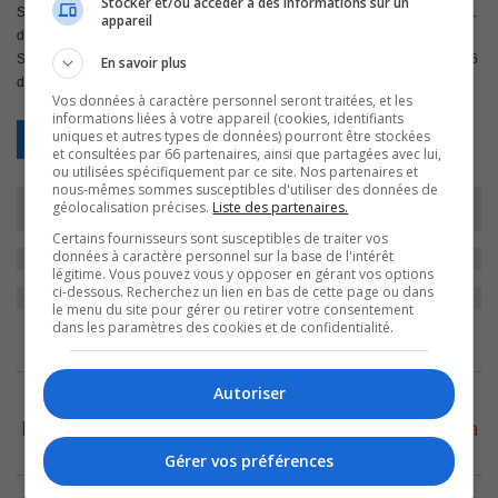
Stocker et/ou accéder à des informations sur un
Saint-David pour 0,66 % – 47 de Sainte-Anne-de-Sorel pour 15,41 % – 71
appareil
de Saint-Ours pour 23,28 % – 6 de Saint-Robert pour 1,97 % – 19 de
Saint-Roch-de-Richelieu pour 6,23 % – 7 de Sorel-Tracy pour 2,30 % – 56
En savoir plus
de Sainte-Victoire-de-Sorel pour 18,36 % et 53 de Yamaska pour 17,38 %.
Vos données à caractère personnel seront traitées, et les
informations liées à votre appareil (cookies, identifiants
uniques et autres types de données) pourront être stockées
Retour
et consultées par 66 partenaires, ainsi que partagées avec lui,
ou utilisées spécifiquement par ce site. Nos partenaires et
nous-mêmes sommes susceptibles d'utiliser des données de
géolocalisation précises.
Liste des partenaires.
Certains fournisseurs sont susceptibles de traiter vos
données à caractère personnel sur la base de l'intérêt
légitime. Vous pouvez vous y opposer en gérant vos options
ci-dessous. Recherchez un lien en bas de cette page ou dans
le menu du site pour gérer ou retirer votre consentement
dans les paramètres des cookies et de confidentialité.
ARCHIVES
Autoriser
6 août 2026
Le Festival Western de Saint-Robert prépare sa
27e édition avec un vent de jeunesse
Gérer vos préférences