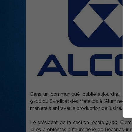
Dans un communiqué, publié aujourd’hui, la di
9700 du Syndicat des Métallos à l’Aluminerie 
manière à entraver la production de l’usine.
Le président de la section locale 9700, Clém
«Les problèmes à l’aluminerie de Bécancour re