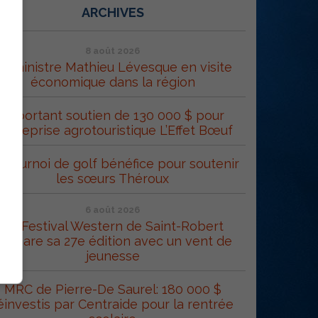
ARCHIVES
8 août 2026
e ministre Mathieu Lévesque en visite
économique dans la région
Important soutien de 130 000 $ pour
’entreprise agrotouristique L’Effet Bœuf
 tournoi de golf bénéfice pour soutenir
les sœurs Théroux
6 août 2026
Le Festival Western de Saint-Robert
répare sa 27e édition avec un vent de
jeunesse
MRC de Pierre-De Saurel: 180 000 $
éinvestis par Centraide pour la rentrée