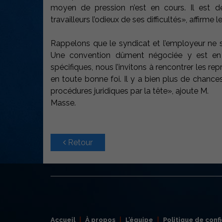
moyen de pression n’est en cours. Il est dé
travailleurs l’odieux de ses difficultés», affirm
Rappelons que le syndicat et l’employeur ne s
Une convention dûment négociée y est en e
spécifiques, nous l’invitons à rencontrer les r
en toute bonne foi. Il y a bien plus de chance
procédures juridiques par la tête», ajoute M.
Masse.
Retour
Accueil
À propos
L’équipe
Politique de confi