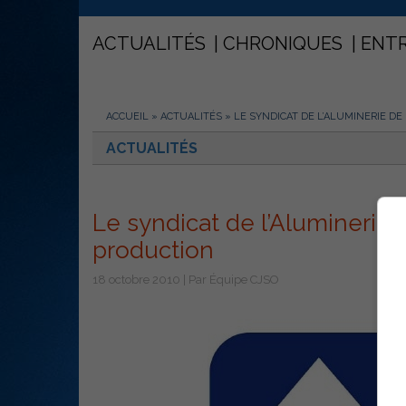
ACTUALITÉS
CHRONIQUES
ENT
ACCUEIL
»
ACTUALITÉS
»
LE SYNDICAT DE L’ALUMINERIE D
ACTUALITÉS
Le syndicat de l’Aluminerie 
production
18 octobre 2010 | Par Équipe CJSO