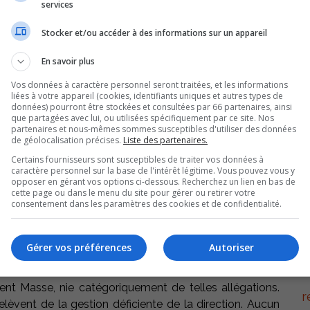
services
Stocker et/ou accéder à des informations sur un appareil
En savoir plus
L
Vos données à caractère personnel seront traitées, et les informations
liées à votre appareil (cookies, identifiants uniques et autres types de
données) pourront être stockées et consultées par 66 partenaires, ainsi
que partagées avec lui, ou utilisées spécifiquement par ce site. Nos
l
partenaires et nous-mêmes sommes susceptibles d'utiliser des données
de géolocalisation précises.
Liste des partenaires.
Un
Certains fournisseurs sont susceptibles de traiter vos données à
caractère personnel sur la base de l'intérêt légitime. Vous pouvez vous y
opposer en gérant vos options ci-dessous. Recherchez un lien en bas de
cette page ou dans le menu du site pour gérer ou retirer votre
consentement dans les paramètres des cookies et de confidentialité.
rection d’Alcoa laisse entendre que la section locale
p
Bécancour inc. aurait exercé des moyens de pression de
Gérer vos préférences
Autoriser
ent Masse, nie catégoriquement de telles allégations.
r
lèvent de la gestion déficiente de la direction. Aucun