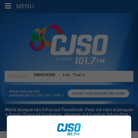
MENU
MUSIQUE
:
Meta bloque les infos sur Facebook. Pour ne rien manquer
à Sorel-Tracy et la région, abonne-toi à notre infolettre :