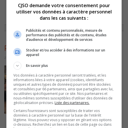
CJSO demande votre consentement pour
utiliser vos données à caractère personnel
ACCUEIL
»
BLOGUE DE MYRIAM ARPIN
»
LE RESTAURANT PRINCE
PIZZERIA DÉVOILE SON TOUT NOUVEAU DÉCOR
»
dans les cas suivants :
PXL_20260520_200441369_10
Publicités et contenu personnalisés, mesure de
performance des publicités et du contenu, études
d’audience et développement de services
PXL_20260520_200441369_10
Stocker et/ou accéder à des informations sur un
appareil
24 mai 2026 | Par Myriam Arpin
En savoir plus
Vos données à caractère personnel seront traitées, et les
informations liées à votre appareil (cookies, identifiants
uniques et autres types de données) pourront être stockées
et consultées par 66 partenaires, ainsi que partagées avec lui,
ou utilisées spécifiquement par ce site. Nos partenaires et
nous-mêmes sommes susceptibles d'utiliser des données de
géolocalisation précises.
Liste des partenaires.
Certains fournisseurs sont susceptibles de traiter vos
données à caractère personnel sur la base de l'intérêt
légitime. Vous pouvez vous y opposer en gérant vos options
ci-dessous. Recherchez un lien en bas de cette page ou dans