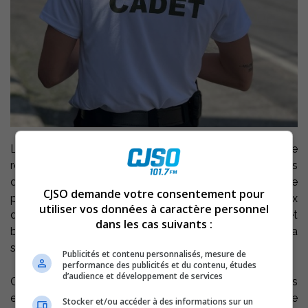
Le Programme de cadets de la Sûreté du Québec est de
e
retour pour une 16
année dans 74 villes et municipalités
de la province. Les cadets assureront, entre autres, une
CJSO demande votre consentement pour
présence dans les quartiers et les parcs, répondront aux
utiliser vos données à caractère personnel
demandes de renseignements des citoyens et
dans les cas suivants :
bonifieront le travail des patrouilleurs en effectuant de la
surveillance et de la prévention auprès de la population.
Publicités et contenu personnalisés, mesure de
performance des publicités et du contenu, études
d’audience et développement de services
Cette année, ce sont plus de 200 étudiants ou diplômés
en techniques policières qui ont été embauchés dans le
Stocker et/ou accéder à des informations sur un