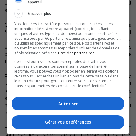
appareil
cadre du Programme de cadets déployé en partenariat
avec les municipalités qui les reçoivent.
En savoir plus
Vos données à caractère personnel seront traitées, et les
Ce programme se distingue par la qualité de la
informations liées à votre appareil (cookies, identifiants
formation offerte aux cadets, ainsi que par l’encadrement
uniques et autres types de données) pourront être stockées
et consultées par 66 partenaires, ainsi que partagées avec lui,
dont ils bénéficient tout au long de la saison. C’est une
ou utilisées spécifiquement par ce site. Nos partenaires et
expérience de travail enrichissante pour les futurs
nous-mêmes sommes susceptibles d'utiliser des données de
géolocalisation précises.
Liste des partenaires.
policiers. La saison des cadets s’étale sur une période de
10 à 12 semaines consécutives.
Certains fournisseurs sont susceptibles de traiter vos
données à caractère personnel sur la base de l'intérêt
légitime. Vous pouvez vous y opposer en gérant vos options
ci-dessous. Recherchez un lien en bas de cette page ou dans
Plus de 3 000 activités de prévention, de parrainage, de
le menu du site pour gérer ou retirer votre consentement
rapprochement et de proximité avec les citoyens sont
dans les paramètres des cookies et de confidentialité.
réalisées par les cadets chaque saison estivale. Cette
année sera marquée par le déploiement d’une Opération
Autoriser
nationale en prévention en lien avec les campings dont
les cadets seront des acteurs clés.
Gérer vos préférences
Parmi les policiers de la Sûreté du Québec, plus de 550
sont d’anciens cadets. Ceux-ci représentent d’ailleurs