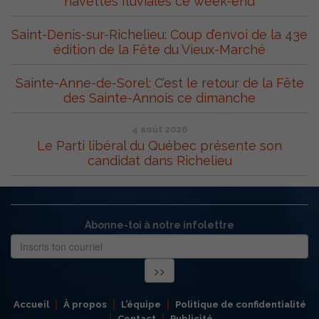
navettes fluviales ce week-end
Saint-Denis-sur-Richelieu: Coup d’envoi de la 43e
édition de la Fête du Vieux-Marché
Sainte-Anne-de-Sorel: C’est le retour de la Fête
des Sainte-Annois ce dimanche
4 août 2026
Le Parti libéral du Québec présente son
candidat dans Richelieu
Abonne-toi à notre infolettre
Accueil
À propos
L’équipe
Politique de confidentialité
Contact
Publicité