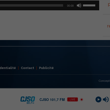
Utilisez
p
00:00
les
flèches
haut/bas
pour
r
augmenter
ou
diminuer
le
volume.
dentialité
Contact
Publicité
Concept
CJSO 101,7 FM
LIVE