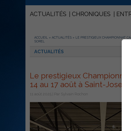
ACTUALITÉS
CHRONIQUES
ENT
ACCUEIL
»
ACTUALITÉS
»
LE PRESTIGIEUX CHAMPIONNAT CA
SOREL
ACTUALITÉS
Le prestigieux Championnat
14 au 17 août à Saint-Josep
11 août 2025 | Par Sylvain Rochon