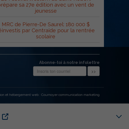
répare sa 27e édition avec un vent de
jeunesse
MRC de Pierre-De Saurel: 180 000 $
éinvestis par Centraide pour la rentrée
scolaire
Abonne-toi à notre infolettre
ion et hébergement web : Cournoyer communication marketing