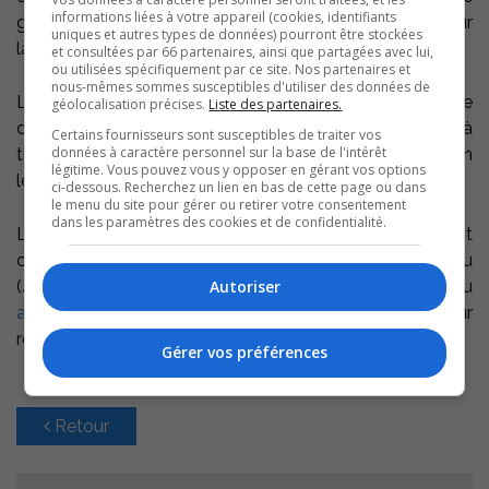
informations liées à votre appareil (cookies, identifiants
gauche du camion et de 1000 $ par année, 4 places sur
uniques et autres types de données) pourront être stockées
la porte arrière du camion.
et consultées par 66 partenaires, ainsi que partagées avec lui,
ou utilisées spécifiquement par ce site. Nos partenaires et
nous-mêmes sommes susceptibles d'utiliser des données de
L’entente sera signée pour 5 ans renouvelable. Ce type
géolocalisation précises.
Liste des partenaires.
de placement est généralement déductible d’impôt à
Certains fournisseurs sont susceptibles de traiter vos
données à caractère personnel sur la base de l'intérêt
titre de dépense publicitaire. Le CAB fonctionnera selon
légitime. Vous pouvez vous y opposer en gérant vos options
le principe du premier arrivé, premier servi.
ci-dessous. Recherchez un lien en bas de cette page ou dans
le menu du site pour gérer ou retirer votre consentement
dans les paramètres des cookies et de confidentialité.
Les entreprises et organismes intéressés doivent
communiquer avec Catherine Guyon par téléphone au
Autoriser
(450) 743-4310, poste 212 ou par courriel au
adjointe@cab-basrichelieu.org
le plus vite possible pour
réserver leur place.
Gérer vos préférences
Retour