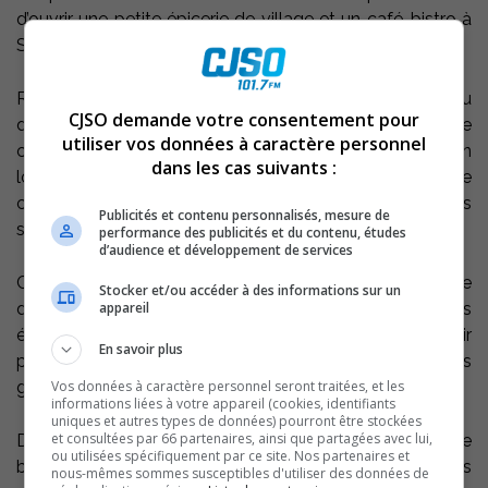
d’ouvrir une petite épicerie de village et un café-bistro à
Saint-Antoine-sur-Richelieu.
Rappelons que l’an dernier, à la suite de la fermeture du
CJSO demande votre consentement pour
dépanneur localisé au centre du village, un groupe de
utiliser vos données à caractère personnel
citoyens s’est mobilisé pour proposer à la population
dans les cas suivants :
locale un projet de Magasin général sous forme de
coopérative de solidarité afin de continuer à offrir des
Publicités et contenu personnalisés, mesure de
services alimentaires de proximité.
performance des publicités et du contenu, études
d’audience et développement de services
Ce Magasin général offrira non seulement une épicerie
Stocker et/ou accéder à des informations sur un
appareil
de base favorisant les produits du terroir mais
également un café-bistro, lieu convivial pour réunir
En savoir plus
principalement les gens de la place de toutes
Vos données à caractère personnel seront traitées, et les
générations mais aussi, leurs visiteurs et les touristes.
informations liées à votre appareil (cookies, identifiants
uniques et autres types de données) pourront être stockées
et consultées par 66 partenaires, ainsi que partagées avec lui,
Différents articles seront offerts tels que des produits de
ou utilisées spécifiquement par ce site. Nos partenaires et
boulangerie, une gamme de mets préparés, des
nous-mêmes sommes susceptibles d'utiliser des données de