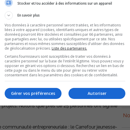
élus et des jeunes, ce deuxième forum visait à créer un
Stocker et/ou accéder à des informations sur un appareil
ctions s’articulant autour de l’importance de développer
 stimuler l’innovation et améliorer la vitalité régionale.
En savoir plus
Vos données à caractère personnel seront traitées, et les informations
 à se regrouper autour de quatre thématiques, soit : Le
liées à votre appareil (cookies, identifiants uniques et autres types de
données) pourront être stockées et consultées par 66 partenaires, ainsi
gionale, Du désir à l’audace: l’esprit d’entreprendre!,
que partagées avec lui, ou utilisées spécifiquement par ce site. Nos
 à travers des projets scolaires ou professionnels et
partenaires et nous-mêmes sommes susceptibles d'utiliser des données
de géolocalisation précises.
Liste des partenaires.
neuriale en regard des nouveaux défis ?
Certains fournisseurs sont susceptibles de traiter vos données à
caractère personnel sur la base de l'intérêt légitime. Vous pouvez vous y
échanger sur les différents projets soulevés lors des
opposer en gérant vos options ci-dessous. Recherchez un lien en bas de
p
cette page ou dans le menu du site pour gérer ou retirer votre
notons, entre autres, un projet de création d’une brigade
consentement dans les paramètres des cookies et de confidentialité.
 le maillage de jeunes avec des entrepreneurs et la
es à succès.
Gérer vos préférences
Autoriser
r
 invités à compléter une fiche d’adhésion témoignant de
des projets. Notons que près de 25 personnes ont signifié
No
ne communauté entrepreneuriale : le Carrefour jeunesse-