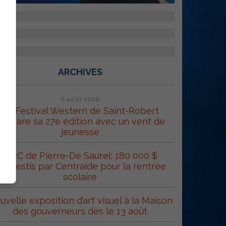
ARCHIVES
6 août 2026
Le Festival Western de Saint-Robert
répare sa 27e édition avec un vent de
jeunesse
MRC de Pierre-De Saurel: 180 000 $
éinvestis par Centraide pour la rentrée
scolaire
uvelle exposition d’art visuel à la Maison
des gouverneurs dès le 13 août