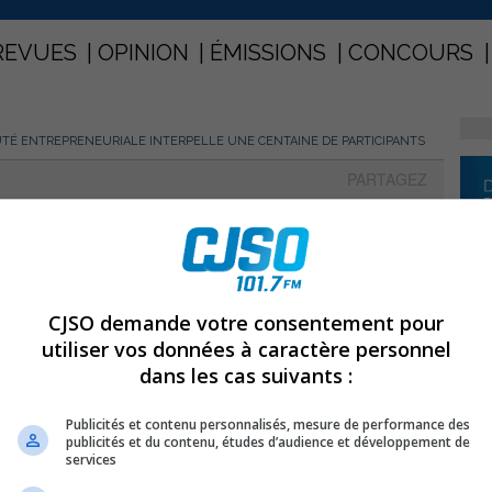
REVUES
OPINION
ÉMISSIONS
CONCOURS
É ENTREPRENEURIALE INTERPELLE UNE CENTAINE DE PARTICIPANTS
PARTAGEZ
uté entrepreneuriale interpelle
s
CJSO demande votre consentement pour
utiliser vos données à caractère personnel
dans les cas suivants :
deuxième Forum pour une communauté entrepreneuriale
bvre le 19 novembre dernier.
Publicités et contenu personnalisés, mesure de performance des
publicités et du contenu, études d’audience et développement de
services
lés de l’éducation, des intervenants socioéconomiques,