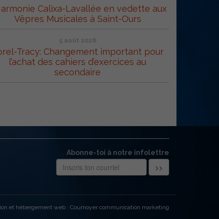
Harmonie Calixa-Lavallée en vedette aux
Vêpres Musicales à Saint-Ours
5 août 2026
orel-Tracy: Changement important pour
l’achat des cahiers d’exercices au
secondaire
Abonne-toi à notre infolettre
ion et hébergement web : Cournoyer communication marketing