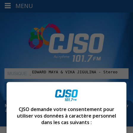
MENU
MUSIQUE
:
Meta bloque les infos sur Facebook. Pour ne rien manquer
CJSO demande votre consentement pour
à Sorel-Tracy et la région, abonne-toi à notre infolettre :
utiliser vos données à caractère personnel
dans les cas suivants :