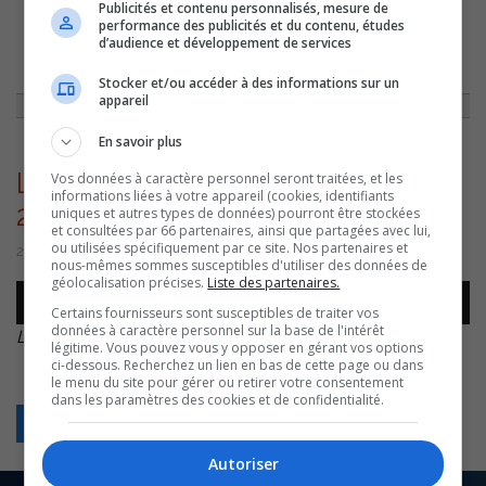
Publicités et contenu personnalisés, mesure de
performance des publicités et du contenu, études
d’audience et développement de services
ACCUEIL
»
ACTUALITÉS
»
LE FESTIVAL BIÈRES VINS ET TERROIR FAIT LE
PLEIN D’EXPOSANTS ET DE VISITEURS
»
LAURENT COURNOYER – BVT –
20260629
Stocker et/ou accéder à des informations sur un
appareil
En savoir plus
Laurent Cournoyer – BVT –
Vos données à caractère personnel seront traitées, et les
informations liées à votre appareil (cookies, identifiants
20260629
uniques et autres types de données) pourront être stockées
et consultées par 66 partenaires, ainsi que partagées avec lui,
ou utilisées spécifiquement par ce site. Nos partenaires et
29 juin 2026 | Par Sylvain Rochon
nous-mêmes sommes susceptibles d'utiliser des données de
géolocalisation précises.
Liste des partenaires.
Lecteur
00:00
00:00
audio
Certains fournisseurs sont susceptibles de traiter vos
données à caractère personnel sur la base de l'intérêt
Laurent Cournoyer – BVT – 20260629
.
légitime. Vous pouvez vous y opposer en gérant vos options
ci-dessous. Recherchez un lien en bas de cette page ou dans
le menu du site pour gérer ou retirer votre consentement
dans les paramètres des cookies et de confidentialité.
Retour
Autoriser