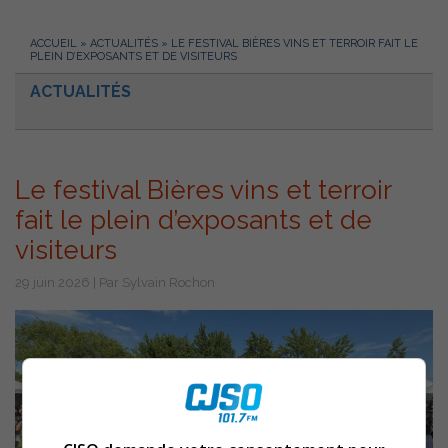
ACCUEIL
»
ACTUALITÉS
»
LE FESTIVAL BIÈRES VINS ET TERROIR FAIT LE
PLEIN D’EXPOSANTS ET DE VISITEURS
ACTUALITÉS
Le festival Bières vins et terroir
fait le plein d’exposants et de
visiteurs
29 juin 2026 | Par Sylvain Rochon