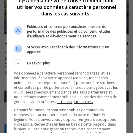
CJSO demande votre consentement pour
utiliser vos données à caractère personnel
dans les cas suivants :
Publicités et contenu personnalisés, mesure de
performance des publicités et du contenu, études
d’audience et développement de services
Favorisé par un temps radieux, le festival Bières vins et
Stocker et/ou accéder à des informations sur un
terroir de Sainte-Anne-de-Sorel a connu, en fin de
appareil
semaine dernière, l’une de ses éditions les plus courues.
En savoir plus
Elle a réuni un nombre inégalé d’exposants et des
visiteurs par milliers. Le grand manitou de l’événement,
Vos données à caractère personnel seront traitées, et les
informations liées à votre appareil (cookies, identifiants
Laurent Cournoyer, s’en montre évidemment ravi.
uniques et autres types de données) pourront être stockées
et consultées par 66 partenaires, ainsi que partagées avec lui,
ou utilisées spécifiquement par ce site. Nos partenaires et
Lecteur
nous-mêmes sommes susceptibles d'utiliser des données de
00:00
00:00
audio
géolocalisation précises.
Liste des partenaires.
(Photo tirée de la page Facebook de l’événement)
Certains fournisseurs sont susceptibles de traiter vos
données à caractère personnel sur la base de l'intérêt
légitime. Vous pouvez vous y opposer en gérant vos options
ci-dessous. Recherchez un lien en bas de cette page ou dans
le menu du site pour gérer ou retirer votre consentement
Retour