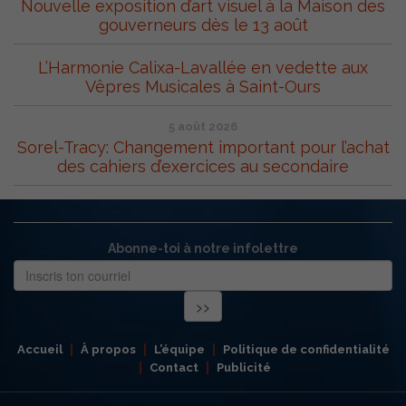
Nouvelle exposition d’art visuel à la Maison des
gouverneurs dès le 13 août
L’Harmonie Calixa-Lavallée en vedette aux
Vêpres Musicales à Saint-Ours
5 août 2026
Sorel-Tracy: Changement important pour l’achat
des cahiers d’exercices au secondaire
Abonne-toi à notre infolettre
Accueil
À propos
L’équipe
Politique de confidentialité
Contact
Publicité