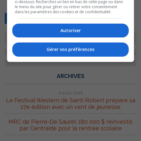
ci-dessous. Recherchez un lien en bas de cette page ou dans
le menu du site pour gérer ou retirer votre consentement
dans les paramètres des cookies et de confidentialité.
Retour
Autoriser
Gérer vos préférences
ARCHIVES
6 août 2026
Le Festival Western de Saint-Robert prépare sa
27e édition avec un vent de jeunesse
MRC de Pierre-De Saurel: 180 000 $ réinvestis
par Centraide pour la rentrée scolaire