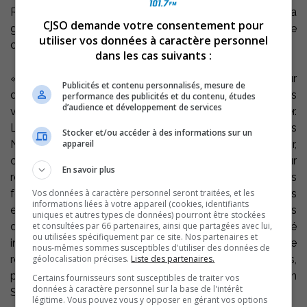
Ramezay, Sorel-Tracy, ou, en cas de pluie, dans la
CJSO demande votre consentement pour
grande salle de ce centre qui abrite le bureau de
utiliser vos données à caractère personnel
circonscription du député.
dans les cas suivants :
« Cette initiative que je prends, je la prends pour
Publicités et contenu personnalisés, mesure de
démontrer de façon concrète ma foi en un Québec plus
performance des publicités et du contenu, études
d’audience et développement de services
vert, une foi que je nous sais nombreux à partager.
L’année 2011 a été proclamée par l’Organisation des
Stocker et/ou accéder à des informations sur un
appareil
Nations Unies année internationale des forêts. Or,
chacun et chacune d’entre nous a son rôle à jouer pour
En savoir plus
reverdir la planète. Profiter du mois de l’arbre et des
Vos données à caractère personnel seront traitées, et les
forêts pour planter un jeune arbre, c’est penser à ses
informations liées à votre appareil (cookies, identifiants
enfants et à ses petits-enfants. Pourquoi ne pas
uniques et autres types de données) pourront être stockées
et consultées par 66 partenaires, ainsi que partagées avec lui,
d’ailleurs faire de cette plantation d’arbre une activité
ou utilisées spécifiquement par ce site. Nos partenaires et
intergénérationnelle? Je serai des plus heureux de
nous-mêmes sommes susceptibles d'utiliser des données de
géolocalisation précises.
Liste des partenaires.
recevoir, le 21 mai, au Centre Desranleau, grands-parents,
parents, enfants et petits-enfants » a conclu Sylvain
Certains fournisseurs sont susceptibles de traiter vos
données à caractère personnel sur la base de l'intérêt
Simard.
légitime. Vous pouvez vous y opposer en gérant vos options