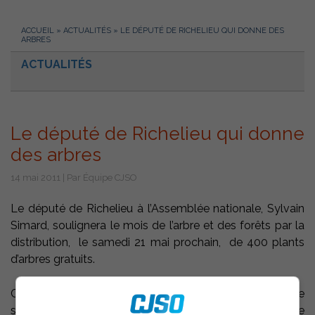
ACCUEIL
»
ACTUALITÉS
»
LE DÉPUTÉ DE RICHELIEU QUI DONNE DES
ARBRES
ACTUALITÉS
Le député de Richelieu qui donne
des arbres
14 mai 2011 | Par Équipe CJSO
Le député de Richelieu à l’Assemblée nationale, Sylvain
Simard, soulignera le mois de l’arbre et des forêts par la
distribution, le samedi 21 mai prochain, de 400 plants
d’arbres gratuits.
Cette distribution s’effectuera, de 10h à midi, dans le
stationnement à l’arrière du Centre Desranleau, 71, de