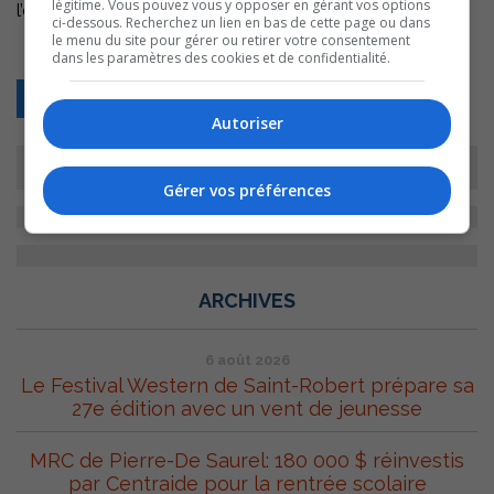
légitime. Vous pouvez vous y opposer en gérant vos options
l’émission Labelle et Cie.
ci-dessous. Recherchez un lien en bas de cette page ou dans
le menu du site pour gérer ou retirer votre consentement
dans les paramètres des cookies et de confidentialité.
Retour
Autoriser
Gérer vos préférences
ARCHIVES
6 août 2026
Le Festival Western de Saint-Robert prépare sa
27e édition avec un vent de jeunesse
MRC de Pierre-De Saurel: 180 000 $ réinvestis
par Centraide pour la rentrée scolaire