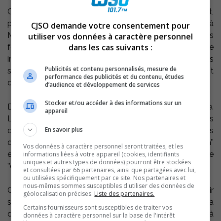
Ces nouvelles maisons sont habitées, majoritairement,
par des gens ’’victimes’’ de l’étalement urbain. Travailler à
CJSO demande votre consentement pour
Montréal…Oui. Par contre, y vivre coûte la peau des
utiliser vos données à caractère personnel
dans les cas suivants :
fesses. Sorel-Tracy offre donc une alternative
intéressante à moindre coût. Qui plus est, dans certains
Publicités et contenu personnalisés, mesure de
secteurs, on construit en bénéficiant d’un dégrèvement
performance des publicités et du contenu, études
de taxes foncières d’une durée de trois ans.
d’audience et développement de services
Stocker et/ou accéder à des informations sur un
De plus, le transport en commun répond à la demande.
appareil
La métropole est à la porte et les jeunes couples
En savoir plus
comme les retraités ont leur ’’petit château’’ à prix plus
que raisonnable. Qui dit mieux…Allez sur ’’onconstruit.ca’’
Vos données à caractère personnel seront traitées, et les
et vous constaterez qu’aucune ville de la couronne
informations liées à votre appareil (cookies, identifiants
uniques et autres types de données) pourront être stockées
’’élargie’’ de Montréal vous déroule un tel tapis rouge.
et consultées par 66 partenaires, ainsi que partagées avec lui,
ou utilisées spécifiquement par ce site. Nos partenaires et
nous-mêmes sommes susceptibles d'utiliser des données de
Certaines personnes demeurent critiques, voir
géolocalisation précises.
Liste des partenaires.
sceptiques devant ce boum immobilier. Le sujet sera
Certains fournisseurs sont susceptibles de traiter vos
discuté sur nos ondes, ce lundi midi, 22 novembre, à
données à caractère personnel sur la base de l'intérêt