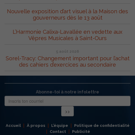
Nouvelle exposition d’art visuel à la Maison des
gouverneurs dès le 13 août
L’Harmonie Calixa-Lavallée en vedette aux
Vêpres Musicales à Saint-Ours
5 août 2026
Sorel-Tracy: Changement important pour l’achat
des cahiers d’exercices au secondaire
Abonne-toi à notre infolettre
Accueil
À propos
L’équipe
Politique de confidentialité
Contact
Publicité