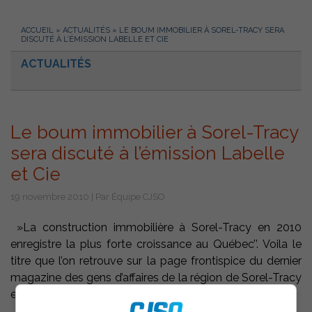
ACCUEIL
»
ACTUALITÉS
»
LE BOUM IMMOBILIER À SOREL-TRACY SERA
DISCUTÉ À L’ÉMISSION LABELLE ET CIE
ACTUALITÉS
Le boum immobilier à Sorel-Tracy
sera discuté à l’émission Labelle
et Cie
19 novembre 2010 | Par Équipe CJSO
»La construction immobilière à Sorel-Tracy en 2010
enregistre la plus forte croissance au Québec’’. Voila le
titre que l’on retrouve sur la page frontispice du dernier
magazine des gens d’affaires de la région de Sorel-Tracy
et région ’’ContactAffaires’’.