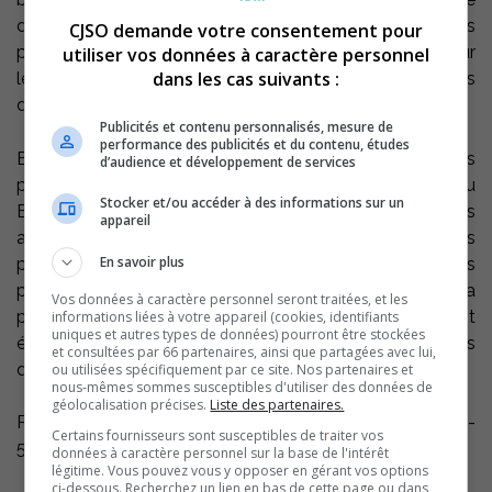
dernier partagera ces connaissances sur l’histoire des
CJSO demande votre consentement pour
peuples iroquoiens de la région, plus particulièrement sur
utiliser vos données à caractère personnel
dans les cas suivants :
le site Mandeville, un site de fouilles archéologiques
d’importance au Québec.
Publicités et contenu personnalisés, mesure de
performance des publicités et du contenu, études
En plus de la randonnée en bateau, les participants
d’audience et développement de services
pourront visiter la nouvelle exposition permanente du
Stocker et/ou accéder à des informations sur un
Biophare qui comporte une section entière sur les
appareil
amérindiens de notre région comprenant plusieurs
En savoir plus
photographies du site Mandeville encore jamais
publiées. de nombreux artéfacts de l’époque de la
Vos données à caractère personnel seront traitées, et les
présence des Iroquoiens sur notre territoire attendent
informations liées à votre appareil (cookies, identifiants
uniques et autres types de données) pourront être stockées
également les passionnés d’archéologie entre les murs
et consultées par 66 partenaires, ainsi que partagées avec lui,
de l’exposition « L’observatoire du lac Saint-Pierre ».
ou utilisées spécifiquement par ce site. Nos partenaires et
nous-mêmes sommes susceptibles d'utiliser des données de
géolocalisation précises.
Liste des partenaires.
Pour informations, contacter le Biophare au 450 780-
Certains fournisseurs sont susceptibles de traiter vos
5740.
données à caractère personnel sur la base de l'intérêt
légitime. Vous pouvez vous y opposer en gérant vos options
ci-dessous. Recherchez un lien en bas de cette page ou dans