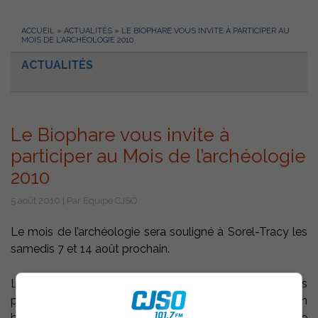
ACCUEIL
»
ACTUALITÉS
»
LE BIOPHARE VOUS INVITE À PARTICIPER AU
MOIS DE L’ARCHÉOLOGIE 2010
ACTUALITÉS
Le Biophare vous invite à
participer au Mois de l’archéologie
2010
5 août 2010 | Par Équipe CJSO
Le mois de l’archéologie sera souligné à Sorel-Tracy les
samedis 7 et 14 août prochain.
Le Biophare invite la population à des randonnées
particulières sur la rivière Richelieu avec à bord d’un
bateau un archéologue d’expérience, Bernard Hébert. Ce