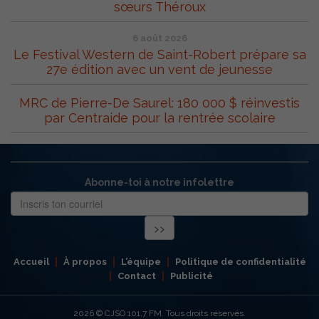
sœurs Théroux
6 août 2026
Le Festival Western de Saint-Robert prépare sa
27e édition avec un vent de jeunesse
MRC de Pierre-De Saurel: 180 000 $ réinvestis
par Centraide pour la rentrée scolaire
Abonne-toi à notre infolettre
Accueil
À propos
L’équipe
Politique de confidentialité
Contact
Publicité
2026
© CJSO 101,7 FM. Tous droits réservés.