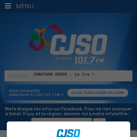
MENU
MUSIQUE
:
Meta bloque les infos sur Facebook. Pour ne rien manquer
à Sorel-Tracy et la région, abonne-toi à notre infolettre :