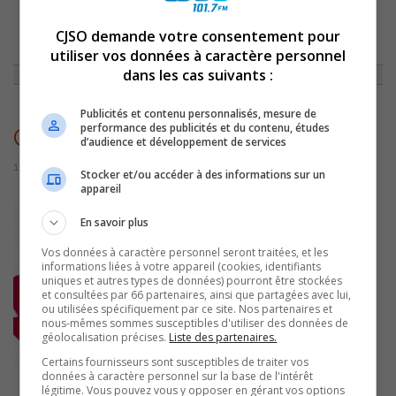
CJSO demande votre consentement pour
ACCUEIL
»
ACTUALITÉS
»
LANCEMENT DE LA 7E ÉDITION DE LA GRANDE
SEMAINE DES TOUT-PETITS
»
GRANDESEMAINEDESTOUTPETITS
utiliser vos données à caractère personnel
dans les cas suivants :
Publicités et contenu personnalisés, mesure de
performance des publicités et du contenu, études
GrandeSemaineDesToutPetits
d’audience et développement de services
15 novembre 2022 | Par Sylvain Rochon
Stocker et/ou accéder à des informations sur un
appareil
En savoir plus
Vos données à caractère personnel seront traitées, et les
informations liées à votre appareil (cookies, identifiants
uniques et autres types de données) pourront être stockées
et consultées par 66 partenaires, ainsi que partagées avec lui,
ou utilisées spécifiquement par ce site. Nos partenaires et
nous-mêmes sommes susceptibles d'utiliser des données de
géolocalisation précises.
Liste des partenaires.
Certains fournisseurs sont susceptibles de traiter vos
données à caractère personnel sur la base de l'intérêt
légitime. Vous pouvez vous y opposer en gérant vos options